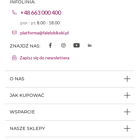
INFOLINIA:
+48 663 000 400
pon - pt:
8.00 - 18.00
platforma@falelokikoki.pl
ZNAJDŹ NAS:
Zapisz się do newslettera
O NAS
O firmie
JAK KUPOWAĆ
Program ambasadorski
Beauty Coin
WSPARCIE
Dlaczego FLK
Regulamin sklepu
Odpowiedzialność społeczna
Jak poruszać się po serwisie
NASZE SKLEPY
Polityka prywatności
Nagrody i wyróżnienia
Instrukcja obsługi
Warunki i koszty dostaw