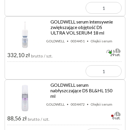
GOLDWELL serum intensywnie
zwiększające objętość DS
ULTRA VOL SERUM 18 ml
GOLDWELL
0034451
Olejki i serum
24 h
332,10 zł
29 szt.
brutto / szt.
GOLDWELL serum
nabłyszczające DS BL&HL 150
ml
GOLDWELL
0034472
Olejki i serum
88,56 zł
0 szt.
brutto / szt.