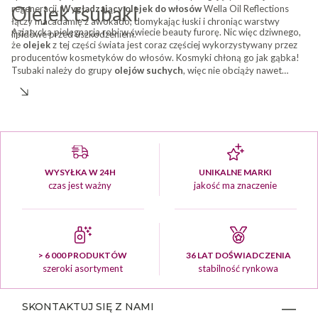
Olejek tsubaki
regeneracji.
Wygładzający olejek do włosów
Wella Oil Reflections
łączy macadamię z awokado, domykając łuski i chroniąc warstwy
Azjatycka pielęgnacja robi w świecie beauty furorę. Nic więc dziwnego,
lipidowe przed uszkodzeniem.
że
olejek
z tej części świata jest coraz częściej wykorzystywany przez
producentów kosmetyków do włosów. Kosmyki chłoną go jak gąbka!
Tsubaki należy do grupy
olejów suchych
, więc nie obciąży nawet
cienkich włosów. Jest dostępny w linii Gold Oil Essence od
Montibello
.
WYSYŁKA W 24H
UNIKALNE MARKI
czas jest ważny
jakość ma znaczenie
> 6 000 PRODUKTÓW
36 LAT DOŚWIADCZENIA
szeroki asortyment
stabilność rynkowa
SKONTAKTUJ SIĘ Z NAMI