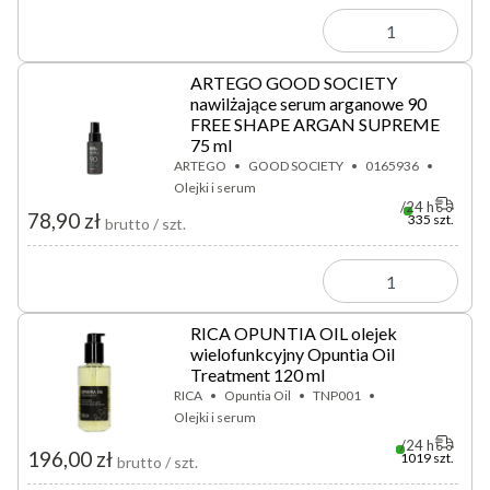
ARTEGO GOOD SOCIETY
nawilżające serum arganowe 90
FREE SHAPE ARGAN SUPREME
75 ml
ARTEGO
GOOD SOCIETY
0165936
Olejki i serum
24 h
78,90 zł
335 szt.
brutto / szt.
RICA OPUNTIA OIL olejek
wielofunkcyjny Opuntia Oil
Treatment 120 ml
RICA
Opuntia Oil
TNP001
Olejki i serum
24 h
196,00 zł
1019 szt.
brutto / szt.