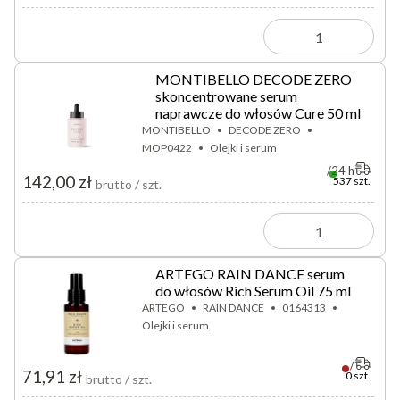
MONTIBELLO DECODE ZERO
skoncentrowane serum
naprawcze do włosów Cure 50 ml
MONTIBELLO
DECODE ZERO
MOP0422
Olejki i serum
24 h
142,00 zł
537 szt.
brutto / szt.
ARTEGO RAIN DANCE serum
do włosów Rich Serum Oil 75 ml
ARTEGO
RAIN DANCE
0164313
Olejki i serum
71,91 zł
0 szt.
brutto / szt.