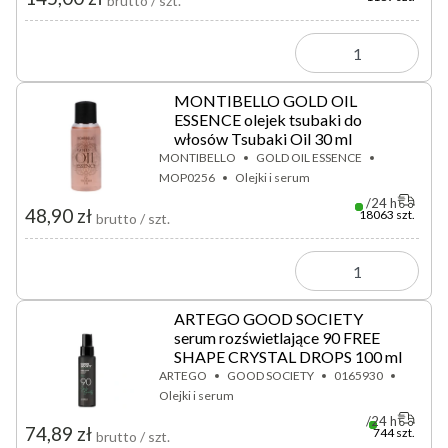
brutto / szt.
MONTIBELLO GOLD OIL
ESSENCE olejek tsubaki do
włosów Tsubaki Oil 30 ml
MONTIBELLO
GOLD OIL ESSENCE
MOP0256
Olejki i serum
24 h
48,90 zł
18063 szt.
brutto / szt.
ARTEGO GOOD SOCIETY
serum rozświetlające 90 FREE
SHAPE CRYSTAL DROPS 100 ml
ARTEGO
GOOD SOCIETY
0165930
Olejki i serum
24 h
74,89 zł
744 szt.
brutto / szt.