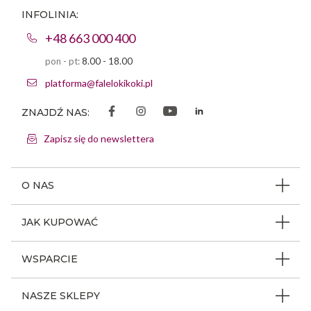
INFOLINIA:
+48 663 000 400
pon - pt:
8.00 - 18.00
platforma@falelokikoki.pl
ZNAJDŹ NAS:
Zapisz się do newslettera
O NAS
O firmie
JAK KUPOWAĆ
Program ambasadorski
Beauty Coin
WSPARCIE
Dlaczego FLK
Regulamin sklepu
Odpowiedzialność społeczna
Jak poruszać się po serwisie
NASZE SKLEPY
Polityka prywatności
Nagrody i wyróżnienia
Instrukcja obsługi