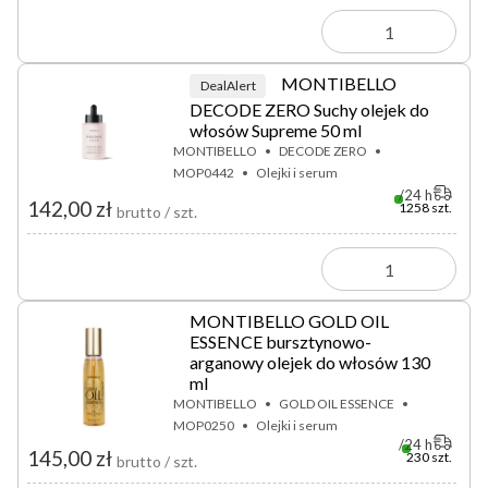
MONTIBELLO
DealAlert
DECODE ZERO Suchy olejek do
włosów Supreme 50 ml
MONTIBELLO
DECODE ZERO
MOP0442
Olejki i serum
24 h
142,00 zł
1258 szt.
brutto / szt.
MONTIBELLO GOLD OIL
ESSENCE bursztynowo-
arganowy olejek do włosów 130
ml
MONTIBELLO
GOLD OIL ESSENCE
MOP0250
Olejki i serum
24 h
145,00 zł
230 szt.
brutto / szt.