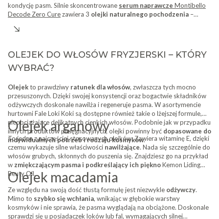
kondycję pasm. Silnie skoncentrowane
serum naprawcze
Montibello
Decode Zero Cure
zawiera 3
olejki naturalnego pochodzenia
–
pracaxi, abisyński i z bawełny. Dogłębnie wnikają one w strukturę
włosa, wzmacniając włókna, wygładzając łuski i scalając końcówki.
OLEJEK DO WŁOSÓW FRYZJERSKI – KTÓRY
WYBRAĆ?
Olejek
to prawdziwy
ratunek dla włosów
, zwłaszcza tych mocno
przesuszonych. Dzięki swojej konsystencji oraz bogactwie składników
odżywczych doskonale nawilża i regeneruje pasma. W asortymencie
hurtowni Fale Loki Koki są dostępne również takie o lżejszej formule,
Olejek arganowy
nieobciążające delikatnych cienkich włosów. Podobnie jak w przypadku
innych produktów pielęgnacyjnych, olejki powinny być
dopasowane do
To jeden z najczęściej stosowanych olejków. Zawiera witaminę E, dzięki
indywidualnych potrzeb i rodzaju kosmyków
.
czemu wykazuje silne właściwości
nawilżające
. Nada się szczególnie do
włosów grubych, skłonnych do puszenia się. Znajdziesz go na przykład
w
zmiękczającym pasma i podkreślający ich piękno
Kemon Liding
Olejek macadamia
Beuty Oil.
Ze względu na swoją dość tłustą formułę jest niezwykle
odżywczy
.
Mimo to
szybko się wchłania
, wnikając w głębokie warstwy
kosmyków i nie sprawia, że pasma wyglądają na obciążone. Doskonale
sprawdzi się u posiadaczek loków lub fal, wymagających silnej