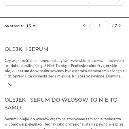
/ 7
OLEJKI I SERUM
Czy większość chemicznych zabiegów fryzjerskich kończysz nałożeniem
produktu nawilżającego? Nie? To błąd!
Profesjonalne fryzjerskie
olejki i serum do włosów
powinny być ostatnim elementem każdego z
nich. Sprawią, że kosmyki będą miękkie, lśniące i odżywione. Domkną
łuski, scalą końcówki, a wiele z nich ograniczy negatywny wpływ
lokówki
lub
prostownicy
. W
hurtowni internetowej Fale Loki Koki
zaopatrzysz swój salon w każdy niezbędny rodzaj tego typu
kosmetyków, dzięki czemu kompleksowo zadbasz o swoje klientki.
OLEJEK I SERUM DO WŁOSÓW TO NIE TO
Gwarantujemy, że odpowiednio dobrane
fryzjerskie serum do
SAMO
włosów i/lub olejek
staną się bohaterami Twojego salonu.
Serum i olejki do włosów
często są stosowane zamiennie, zwłaszcza
w domowej pielęgnacji. Jednak jako profesjonalista na pewno wiesz, że