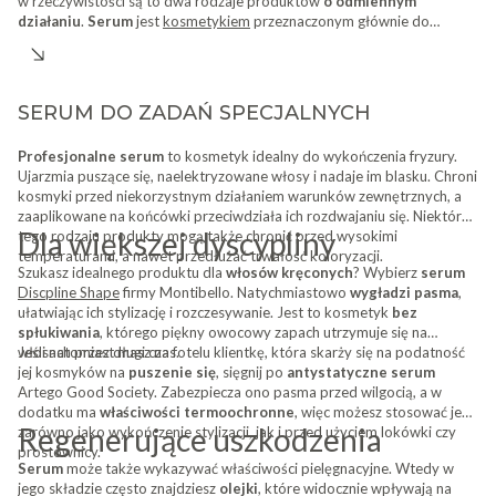
w rzeczywistości są to dwa rodzaje produktów
o odmiennym
działaniu
.
Serum
jest
kosmetykiem
przeznaczonym głównie do
wykończenia fryzury. Należy nakładać je na suche włosy, aby
zdyscyplinować puszące się kosmyki. Często zawiera
wygładzające
silikony
, ma za zadanie chronić przed uszkodzeniami i wysoką
temperaturą.
Olejki
natomiast są produktami bardziej uniwersalnymi.
SERUM DO ZADAŃ SPECJALNYCH
Wnikają głęboko w strukturę włosów, odżywiając je od wewnątrz.
Można je stosować jako jeden z etapów mycia pasm, jak również dla
Profesjonalne serum
to kosmetyk idealny do wykończenia fryzury.
nadania fryzurze nawilżenia. Zapoznaj się z naszą ofertą, gdzie
Ujarzmia puszące się, naelektryzowane włosy i nadaje im blasku. Chroni
znajdziesz zarówno
serum jak i olejek do włosów profesjonalny
w
kosmyki przed niekorzystnym działaniem warunków zewnętrznych, a
różnych wydaniach.
zaaplikowane na końcówki przeciwdziała ich rozdwajaniu się. Niektóre
Dla większej dyscypliny
tego rodzaju produkty mogą także chronić przed wysokimi
temperaturami, a nawet przedłużać trwałość koloryzacji.
Szukasz idealnego produktu dla
włosów kręconych
? Wybierz
serum
Discpline Shape
firmy Montibello. Natychmiastowo
wygładzi pasma
,
ułatwiając ich stylizację i rozczesywanie. Jest to kosmetyk
bez
spłukiwania
, którego piękny owocowy zapach utrzymuje się na
włosach przez długi czas.
Jeśli natomiast masz na fotelu klientkę, która skarży się na podatność
jej kosmyków na
puszenie się
, sięgnij po
antystatyczne serum
Artego Good Society. Zabezpiecza ono pasma przed wilgocią, a w
dodatku ma
właściwości termoochronne
, więc możesz stosować je
Regenerujące uszkodzenia
zarówno jako wykończenie stylizacji, jak i przed użyciem lokówki czy
prostownicy.
Serum
może także wykazywać właściwości pielęgnacyjne. Wtedy w
jego składzie często znajdziesz
olejki
, które widocznie wpływają na