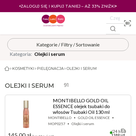
ZALOGUJ SIĘ I KUPUJ TANIEJ – AŻ 33% ZNIŻKI
Kategoria:
Olejki i serum
KOSMETYKI
PIELĘGNACJA
OLEJKI I SERUM
OLEJKI I SERUM
91
MONTIBELLO GOLD OIL
ESSENCE olejek tsubaki do
włosów Tsubaki Oil 130 ml
MONTIBELLO
GOLD OIL ESSENCE
MOP0257
Olejki i serum
24 h
145,00 zł
1189 szt.