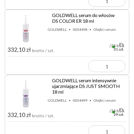
GOLDWELL serum do włosów
DS COLOR ER 18 ml
GOLDWELL
0034498
Olejki i serum
24 h
332,10 zł
31 szt.
brutto / szt.
GOLDWELL serum intensywnie
ujarzmiające DS JUST SMOOTH
18 ml
GOLDWELL
0034499
Olejki i serum
24 h
332,10 zł
29 szt.
brutto / szt.