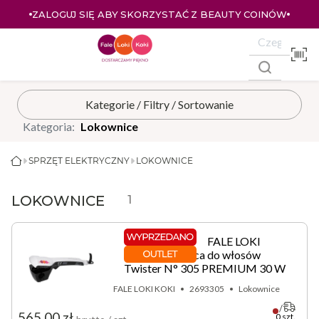
ZALOGUJ SIĘ ABY SKORZYSTAĆ Z BEAUTY COINÓW
Kategoria:
Lokownice
SPRZĘT ELEKTRYCZNY
LOKOWNICE
LOKOWNICE
1
FALE LOKI
KOKI lokownica do włosów
Twister N° 305 PREMIUM 30 W
FALE LOKI KOKI
2693305
Lokownice
565,00 zł
0 szt.