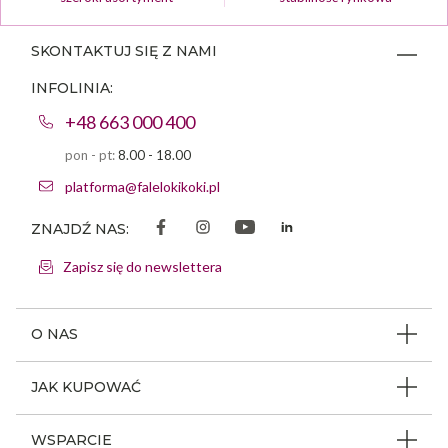
SKONTAKTUJ SIĘ Z NAMI
INFOLINIA:
+48 663 000 400
pon - pt:
8.00 - 18.00
platforma@falelokikoki.pl
ZNAJDŹ NAS:
Zapisz się do newslettera
O NAS
O firmie
JAK KUPOWAĆ
Program ambasadorski
Beauty Coin
WSPARCIE
Dlaczego FLK