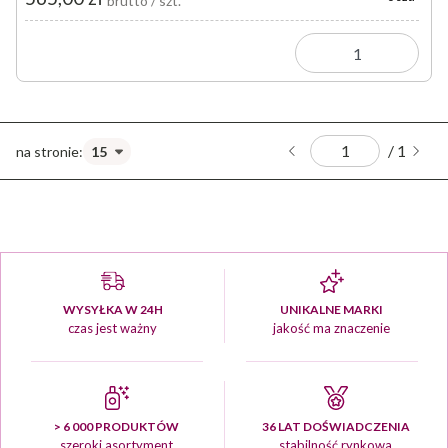
brutto / szt.
/ 1
WYSYŁKA W 24H
UNIKALNE MARKI
czas jest ważny
jakość ma znaczenie
> 6 000 PRODUKTÓW
36 LAT DOŚWIADCZENIA
szeroki asortyment
stabilność rynkowa