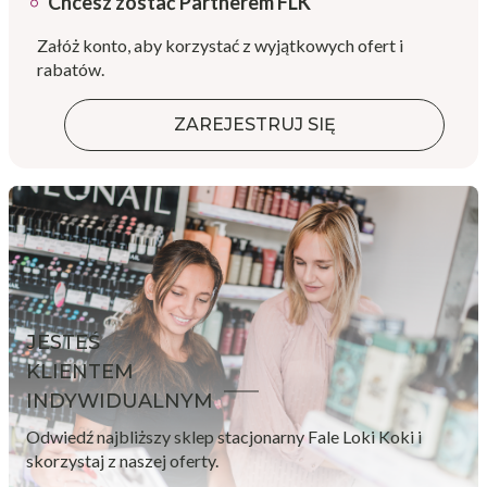
Chcesz zostać Partnerem FLK
Załóż konto, aby korzystać z wyjątkowych ofert i
rabatów.
ZAREJESTRUJ SIĘ
JESTEŚ
KLIENTEM
INDYWIDUALNYM
Odwiedź najbliższy sklep stacjonarny Fale Loki Koki i
skorzystaj z naszej oferty.