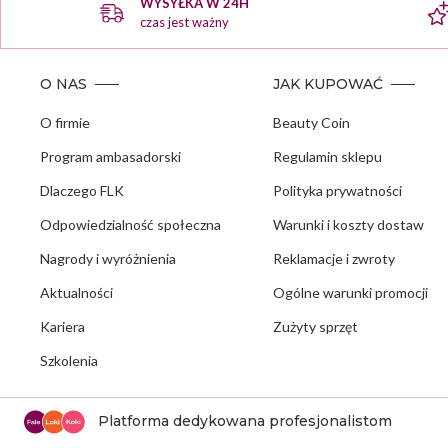
WYSYŁKA W 24H
mark
czas jest ważny
stylu
położ
O NAS
JAK KUPOWAĆ
O firmie
Beauty Coin
Program ambasadorski
Regulamin sklepu
Dlaczego FLK
Polityka prywatności
Odpowiedzialność społeczna
Warunki i koszty dostaw
Nagrody i wyróżnienia
Reklamacje i zwroty
Aktualności
Ogólne warunki promocji
Kariera
Zużyty sprzęt
Szkolenia
Platforma dedykowana profesjonalistom