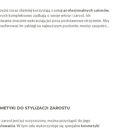
yźni coraz chętniej korzystają z usług
profesjonalnych salonów
,
rych kompleksowo zadbają o swoje włosy i zarost. Ich
kiwania znacznie wykraczają już poza podstawowe strzyżenie. Aby
zaoferować im zabiegi na najwyższym poziomie, musisz zaopatrzyć
 dobrej jakości
kosmetyki barberskie
, akcesoria barberskie
. W
wni internetowej Fale Loki Koki
znajdziesz narzędzia, które
olą Ci stworzyć
modne fryzury
, jak również precyzyjnie
strzyc zarost
. Nasz asortyment obejmuje także
kosmetyki
omowanych producentów
, które sprawią, że włosy Twoich
tów zyskają nienaganny wygląd.
METYKI DO STYLIZACJI ZAROSTU
 zarost jest już oczyszczony, można przystąpić do jego
lowania
. W tym celu wykorzystuje się specjalne
kosmetyki