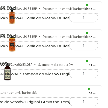
59,00 zł
brutto / szt.
PAN DRWAL
045818P
Pozostałe kosmetyki barberskie
215 szt.
PAN DRWAL Tonik do włosów Bulleit 200 ml
79,00 zł
brutto / szt.
PAN DRWAL
045819P
Pozostałe kosmetyki barberskie
110 szt.
PAN DRWAL Tonik do włosów Bulleit 400 ml
,00 zł
brutto / szt.
N DRWAL
045105P
Szampony dla barberów
119 szt.
N DRWAL Szampon do włosów Original 1000 ml
tałe kosmetyki barberskie
84 szt.
do włosów Original Breva the Tempest 150 ml