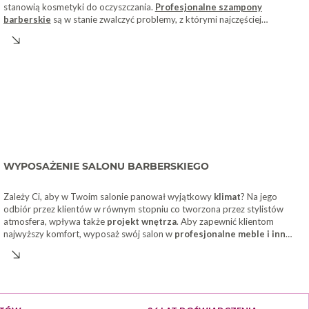
stanowią kosmetyki do oczyszczania.
Profesjonalne szampony
barberskie
są w stanie zwalczyć problemy, z którymi najczęściej
borykają się mężczyźni -
łupież, wypadanie włosów czy
przedwczesne siwienie
. W naszym asortymencie znajdziesz szeroki
wybór produktów myjących o różnym działaniu. Oprócz tego oferujemy
także skuteczne
kosmetyki do stylizacji
, wśród których znajdują się
między innymi kultowe
toniki do włosów marki CLUBMAN
. Doskonale
chronią one kosmyki i skórę głowy przed przesuszeniem, a jednocześnie
utrwalają fryzurę i nadają jej schludnego wyglądu. Warto zwrócić uwagę
także na kosmetyki z dodatkiem
soli
morskiej, na przykład ten od
BEARDBURYS
. Ma on wygodną w aplikacji formę
sprayu
. Z jego
pomocą wyczarujesz zmierzwioną fryzurę w surferskim stylu.
WYPOSAŻENIE SALONU BARBERSKIEGO
Zależy Ci, aby w Twoim salonie panował wyjątkowy
klimat
? Na jego
odbiór przez klientów w równym stopniu co tworzona przez stylistów
atmosfera, wpływa także
projekt wnętrza
. Aby zapewnić klientom
najwyższy komfort, wyposaż swój salon w
profesjonalne meble i inne
elementy wyposażenia
. Podstawę stanowią
fotele barberskie
z
szerokimi siedziskami, pozwalającymi klientom wygodnie się rozsiąść, a
Tobie stwarzając odpowiednie warunki pracy. Stylowy fotel doskonale
współgrał będzie z masywnymi
konsolami
z naturalnego drewna, na
których przyszykujesz najpotrzebniejsze kosmetyki i akcesoria. Nie
zapomnij także o odpowiednim zaaranżowaniu
poczekalni
. Miękkie