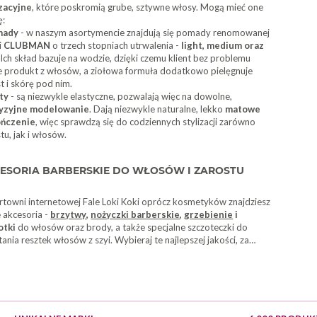
izacyjne
, które poskromią grube, sztywne włosy. Mogą mieć one
ę:
mady
- w naszym asortymencie znajdują się pomady renomowanej
i
CLUBMAN
o trzech stopniach utrwalenia -
light, medium oraz
. Ich skład bazuje na wodzie, dzięki czemu klient bez problemu
e produkt z włosów, a ziołowa formuła dodatkowo pielęgnuje
t i skórę pod nim.
ty
- są niezwykle elastyczne, pozwalają więc na dowolne,
yzyjne modelowanie
. Dają niezwykle naturalne, lekko
matowe
ńczenie
, więc sprawdzą się do codziennych stylizacji zarówno
tu, jak i włosów.
ESORIA BARBERSKIE DO WŁOSÓW I ZAROSTU
rtowni internetowej Fale Loki Koki oprócz kosmetyków znajdziesz
 akcesoria -
brzytwy
,
nożyczki barberskie
,
grzebienie
i
otki
do włosów oraz brody, a także specjalne szczoteczki do
ania resztek włosów z szyi. Wybieraj te najlepszej jakości, za
cą których będziesz w stanie świadczyć usługi na wysokim
omie.
Profesjonalne akcesoria barberskie
zapewniają precyzję i
ort pracy. Dobrze
naostrzona brzytwa
o ergonomicznym
łcie pozwala na niezwykle dokładne przycięcie brody, sprawdza
akże do tworzenia fryzur o wyraźnie zaznaczonych liniach. W parze
ytwą powinien iść
składany grzebień do brody
, na przykład ten