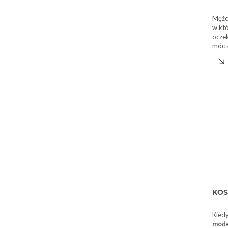
Mężcz
w któ
ocze
móc 
się w
hurto
pozw
przy
ren
klien
KOS
Kiedy
mode