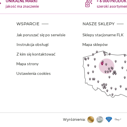
UNIKALNE MARKI
> 6 000 PRODU
i BEARDBURYS. Jego design nawiązuje do noża sprężynowego w
jakość ma znaczenie
szeroki asortymen
 vintage, co przyciąga wzrok. Automatyczne otwieranie i blokada
enia czynią z niego niezawodne, wygodne w użyciu narzędzie.
WSPARCIE
NASZE SKLEPY
Jak poruszać się po serwisie
Sklepy stacjonarne FLK
Instrukcja obsługi
Mapa sklepów
Z kim się kontaktować
Mapa strony
Ustawienia cookies
Wyróżnienia: