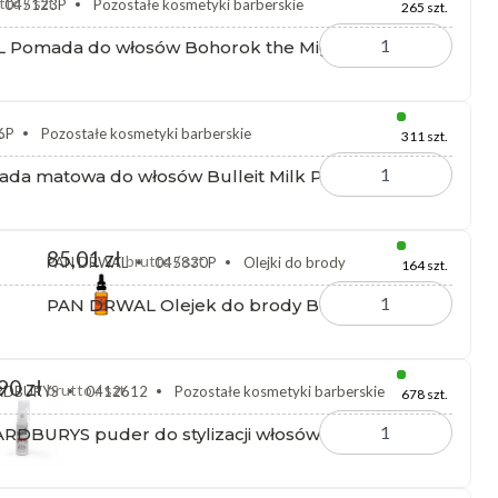
tto / szt.
045123P
Pozostałe kosmetyki barberskie
265 szt.
Pomada do włosów Bohorok the Mighty 150 ml
.
6P
Pozostałe kosmetyki barberskie
311 szt.
a matowa do włosów Bulleit Milk Punch 120 g
85,01 zł
brutto / szt.
PAN DRWAL
045830P
Olejki do brody
164 szt.
PAN DRWAL Olejek do brody Bulleit 30 ml
90 zł
brutto / szt.
RDBURYS
0412612
Pozostałe kosmetyki barberskie
678 szt.
RDBURYS puder do stylizacji włosów Hover 12 g