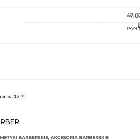
47,00
PAN D
PAN 
ARBER
METYKI BARBERSKIE, AKCESORIA BARBERSKIE