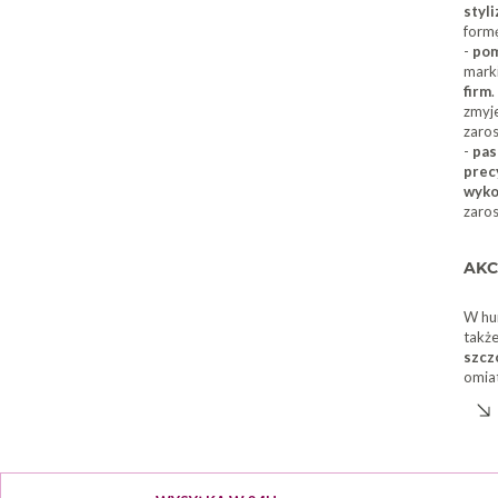
styl
form
-
po
mark
firm
zmyj
zaros
-
pas
prec
wyko
zaros
AKC
W hu
także
szcz
omiat
pomo
pozi
komf
kszta
się t
z brz