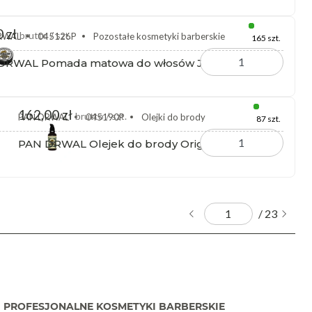
 zł
brutto / szt.
RWAL
045126P
Pozostałe kosmetyki barberskie
165 szt.
DRWAL Pomada matowa do włosów Joran 60 ml
162,00 zł
brutto / szt.
PAN DRWAL
045190P
Olejki do brody
87 szt.
PAN DRWAL Olejek do brody Original 100 ml
/ 23
PROFESJONALNE KOSMETYKI BARBERSKIE