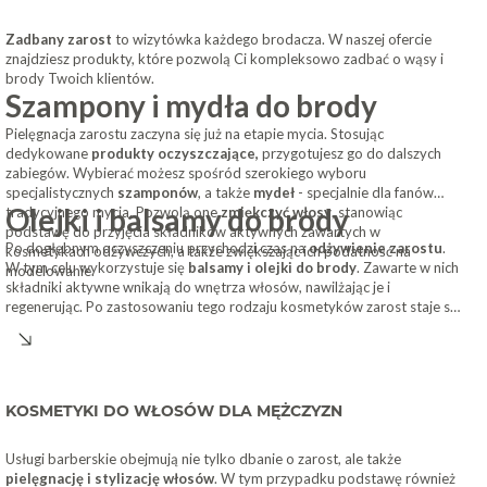
Zadbany zarost
to wizytówka każdego brodacza. W naszej ofercie
znajdziesz produkty, które pozwolą Ci kompleksowo zadbać o wąsy i
brody Twoich klientów.
Szampony i mydła do brody
Pielęgnacja zarostu zaczyna się już na etapie mycia. Stosując
dedykowane
produkty oczyszczające,
przygotujesz go do dalszych
zabiegów. Wybierać możesz spośród szerokiego wyboru
specjalistycznych
szamponów
, a także
mydeł
- specjalnie dla fanów
Olejki i balsamy do brody
tradycyjnego mycia. Pozwolą one
zmiękczyć włosy
, stanowiąc
podstawę do przyjęcia składników aktywnych zawartych w
Po dogłębnym oczyszczeniu przychodzi czas na
odżywienie zarostu
.
kosmetykach odżywczych, a także zwiększając ich podatność na
W tym celu wykorzystuje się
balsamy i olejki do brody
. Zawarte w nich
modelowanie.
składniki aktywne wnikają do wnętrza włosów, nawilżając je i
regenerując. Po zastosowaniu tego rodzaju kosmetyków zarost staje się
miękki
i nabiera zdrowego
blasku
.
KOSMETYKI DO WŁOSÓW DLA MĘŻCZYZN
Usługi barberskie obejmują nie tylko dbanie o zarost, ale także
pielęgnację i stylizację włosów
. W tym przypadku podstawę również