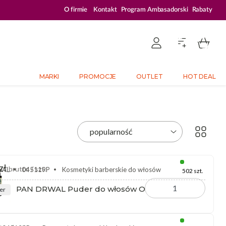
ZALOGUJ SIĘ I KUPUJ TANIEJ – AŻ 33% ZNIŻKI
O firmie
Kontakt
Program Ambasadorski
Rabaty
MARKI
PROMOCJE
OUTLET
HOT DEAL
zł
brutto / szt.
WAL
045119P
Kosmetyki barberskie do włosów
502 szt.
PAN DRWAL Puder do włosów Original 20 g
ler