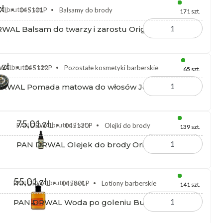
zł
brutto / szt.
AL
045101P
Balsamy do brody
171 szt.
WAL Balsam do twarzy i zarostu Original 100 ml
 zł
brutto / szt.
RWAL
045122P
Pozostałe kosmetyki barberskie
65 szt.
RWAL Pomada matowa do włosów Joran 150 ml
75,01 zł
brutto / szt.
PAN DRWAL
045130P
Olejki do brody
139 szt.
PAN DRWAL Olejek do brody Original 30 ml
55,01 zł
brutto / szt.
PAN DRWAL
045801P
Lotiony barberskie
141 szt.
PAN DRWAL Woda po goleniu Bulleit 100 ml