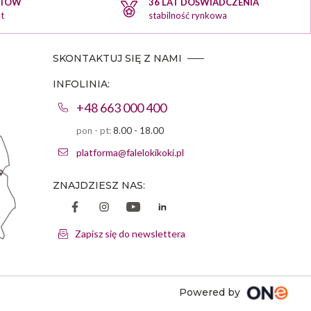
KTÓW
36 LAT DOŚWIADCZENIA
skórzane kanapy zapewnią Twoim klientom komfortowe warunki
t
stabilność rynkowa
podczas oczekiwania na wykonanie usługi.
SKONTAKTUJ SIĘ Z NAMI
INFOLINIA:
+48 663 000 400
pon - pt:
8.00 - 18.00
platforma@falelokikoki.pl
ZNAJDZIESZ NAS:
Zapisz się do newslettera
Powered by