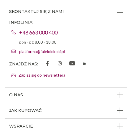
SKONTAKTUJ SIĘ Z NAMI
INFOLINIA:
+48 663 000 400
pon - pt:
8.00 - 18.00
platforma@falelokikoki.pl
ZNAJDŹ NAS:
Zapisz się do newslettera
O NAS
O firmie
JAK KUPOWAĆ
Program ambasadorski
Beauty Coin
WSPARCIE
Dlaczego FLK