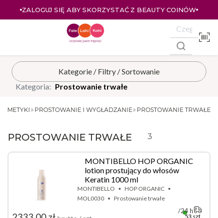
ZALOGUJ SIĘ ABY SKORZYSTAĆ Z BEAUTY COINÓW
Kategoria:
Prostowanie trwałe
OSMETYKI
PROSTOWANIE I WYGŁADZANIE
PROSTOWANIE TRWAŁE
PROSTOWANIE TRWAŁE
3
MONTIBELLO HOP ORGANIC
lotion prostujący do włosów
Keratin 1000 ml
MONTIBELLO
HOP ORGANIC
MOL0030
Prostowanie trwałe
24 h
2333,00 zł
53 szt.