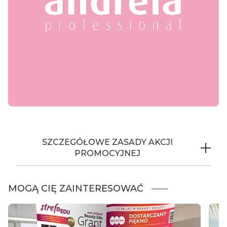
SZCZEGÓŁOWE ZASADY AKCJI
PROMOCYJNEJ
Akcja Promocyjna pod nazwą
„ANDREIA:
MOGĄ CIĘ ZAINTERESOWAĆ
MANIFEST KOLORÓW 2+1
”
(dalej jako „Akcja
Promocyjna”) organizowana jest przez POLWELL
Sp. z o.o. z siedzibą w Bydgoszczy, ul. Ołowiana