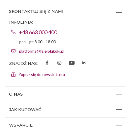
SKONTAKTUJ SIĘ Z NAMI
INFOLINIA:
+48 663 000 400
pon - pt:
8.00 - 18.00
platforma@falelokikoki.pl
ZNAJDŹ NAS:
Zapisz się do newslettera
O NAS
O firmie
JAK KUPOWAĆ
Program ambasadorski
Beauty Coin
WSPARCIE
Dlaczego FLK