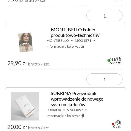
brutto / szt.
MONTIBELLO Folder
produktowo-techniczny
MONTIBELLO
MO31571
Informacje o koloryzacji
24 h
29,90 zł
762 szt.
brutto / szt.
SUBRINA Przewodnik
wprowadzenie do nowego
systemu kolorów
SUBRINA
SP433057
Informacje o koloryzacji
20,00 zł
0 szt.
brutto / szt.