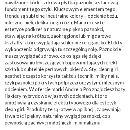
nawilżone skórki i zdrowa płytka paznokcia stanowią
fundament tego stylu. Kluczowym elementem tego
trendu są subtelne i neutralne kolory – odcienie beżu,
mlecznej bieli, delikatnego różu. Manicure w tej
estetyce podkreśla naturalne piękno paznokci,
stawiając na krótsze, zaokrąglone lub migdałowe
kształty, które wyglądają schludnie i elegancko. Efekty
wykończenia odgrywają tu szczególną rolę. Paznokcie
muszą wyglądać zdrowo, co osiąga się dzięki
zastosowaniu błyszczących topów imitujących efekt
szkła lub subtelnie perłowych lakierów. Styl clean girl
aesthetic często korzysta także z techniki milky nails,
czyli paznokci pokrytych półprzezroczystym, mlecznym
odcieniem. W ofercie marki
Andreia Pro
znajdziesz bazy
i
lakiery hybrydowe
w jasnych odcieniach, które
umożliwiają uzyskanie efektu typowego dla estetyki
clean girl. Produkty te są łatwe w aplikacji, zapewniają
trwałość i piękny, naturalny wygląd paznokci, co z
pewnością zachwyci miłośniczki minimalizmu.