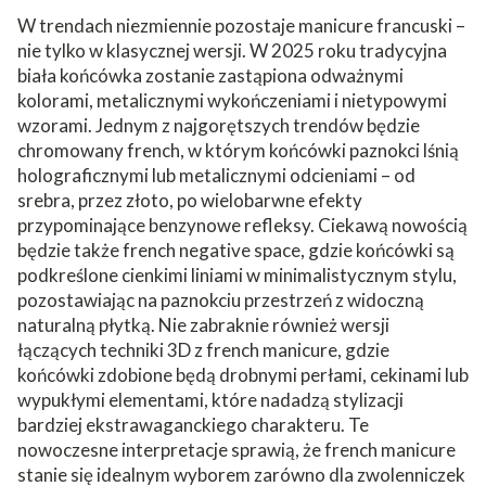
W trendach niezmiennie pozostaje manicure francuski –
nie tylko w klasycznej wersji. W 2025 roku tradycyjna
biała końcówka zostanie zastąpiona odważnymi
kolorami, metalicznymi wykończeniami i nietypowymi
wzorami. Jednym z najgorętszych trendów będzie
chromowany french, w którym końcówki paznokci lśnią
holograficznymi lub metalicznymi odcieniami – od
srebra, przez złoto, po wielobarwne efekty
przypominające benzynowe refleksy. Ciekawą nowością
będzie także french negative space, gdzie końcówki są
podkreślone cienkimi liniami w minimalistycznym stylu,
pozostawiając na paznokciu przestrzeń z widoczną
naturalną płytką. Nie zabraknie również wersji
łączących techniki 3D z french manicure, gdzie
końcówki zdobione będą drobnymi perłami, cekinami lub
wypukłymi elementami, które nadadzą stylizacji
bardziej ekstrawaganckiego charakteru. Te
nowoczesne interpretacje sprawią, że french manicure
stanie się idealnym wyborem zarówno dla zwolenniczek