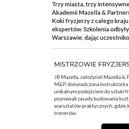
Trzy miasta, trzy intensywn
Akademii Mazella & Partner
Koki fryzjerzy z całego kraj
ekspertów. Szkolenia odbyły 
Warszawie, dając uczestnik
MISTRZOWIE FRYZJER
JB Mazella, założyciel Mazella & P
M&P, doświadczona instruktorka i s
unikalnym podejściem do sztuki fr
poznawali zasady budowania kształ
warsztatów praktycznych, gdzie k
trenerów.