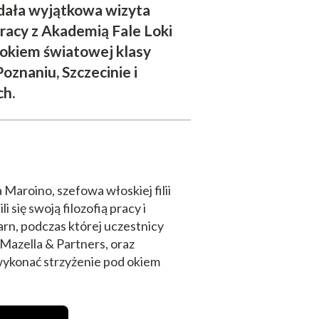
ądała wyjątkowa wizyta
acy z Akademią Fale Loki
d okiem światowej klasy
oznaniu, Szczecinie i
ch.
 Maroino, szefowa włoskiej filii
się swoją filozofią pracy i
arn, podczas której uczestnicy
 Mazella & Partners, oraz
 wykonać strzyżenie pod okiem