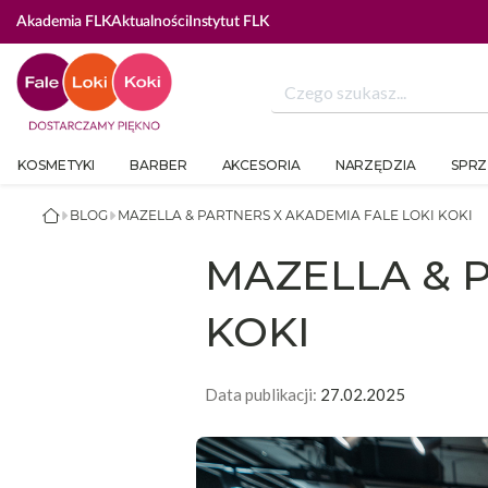
GUJ SIĘ ABY SKORZYSTAĆ Z BEAUTY COINÓW
Akademia FLK
Aktualności
Instytut FLK
KOSMETYKI
BARBER
AKCESORIA
NARZĘDZIA
SPRZ
BLOG
MAZELLA & PARTNERS X AKADEMIA FALE LOKI KOKI
MAZELLA & 
KOKI
Data publikacji:
27.02.2025