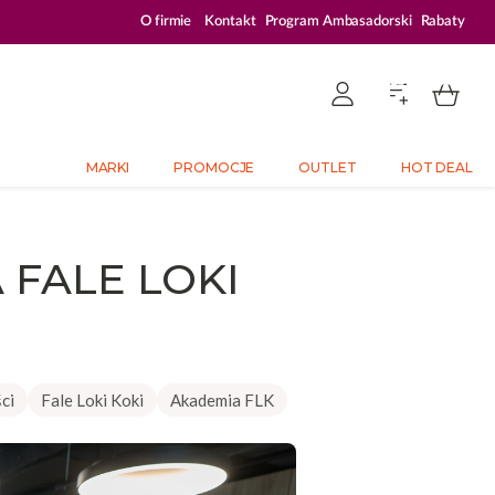
PLATFORMA DEDYKOWANA PROFESJONALISTOM
O firmie
Kontakt
Program Ambasadorski
Rabaty
MARKI
PROMOCJE
OUTLET
HOT DEAL
 FALE LOKI
ci
Fale Loki Koki
Akademia FLK