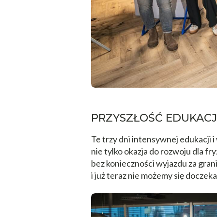
PRZYSZŁOŚĆ EDUKACJI
Te trzy dni intensywnej edukacji
nie tylko okazja do rozwoju dla 
bez konieczności wyjazdu za gran
i już teraz nie możemy się docze