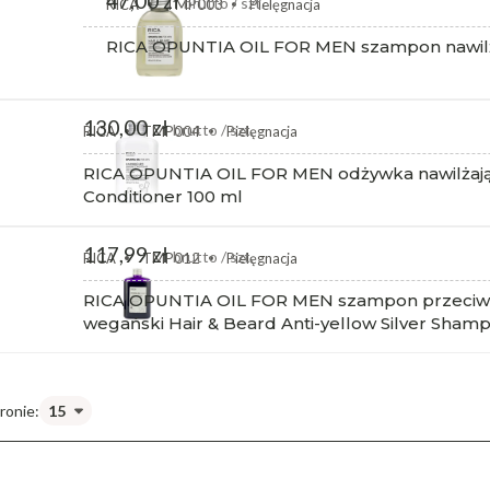
47,00 zł
brutto / szt.
RICA
TMP003
Pielęgnacja
RICA OPUNTIA OIL FOR MEN szampon nawilża
130,00 zł
brutto / szt.
RICA
TMP004
Pielęgnacja
RICA OPUNTIA OIL FOR MEN odżywka nawilżając
Conditioner 100 ml
117,99 zł
brutto / szt.
RICA
TMP012
Pielęgnacja
RICA OPUNTIA OIL FOR MEN szampon przeciw ż
wegański Hair & Beard Anti-yellow Silver Sham