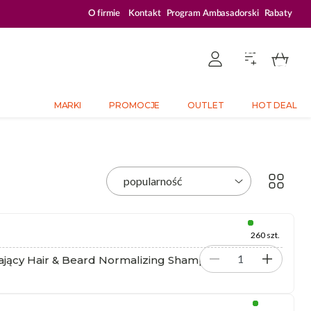
ZALOGUJ SIĘ I KUPUJ TANIEJ – AŻ 33% ZNIŻKI
O firmie
Kontakt
Program Ambasadorski
Rabaty
MARKI
PROMOCJE
OUTLET
HOT DEAL
260 szt.
ący Hair & Beard Normalizing Shampoo 250 ml