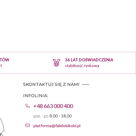
KTÓW
36 LAT DOŚWIADCZENIA
t
stabilność rynkowa
SKONTAKTUJ SIĘ Z NAMI
INFOLINIA:
+48 663 000 400
pon - pt:
8.00 - 18.00
platforma@falelokikoki.pl