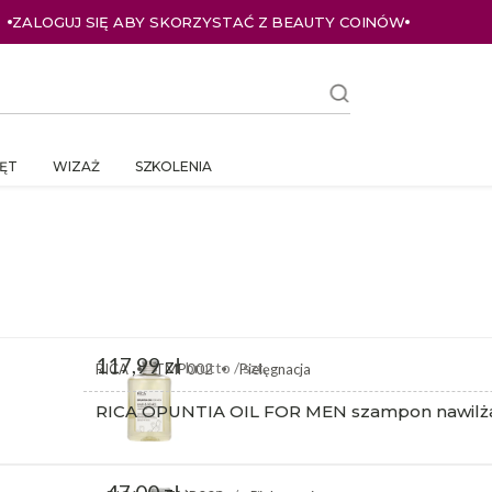
ZALOGUJ SIĘ ABY SKORZYSTAĆ Z BEAUTY COINÓW
ĘT
WIZAŻ
SZKOLENIA
117,99 zł
brutto / szt.
RICA
TMP002
Pielęgnacja
RICA OPUNTIA OIL FOR MEN szampon nawilżaj