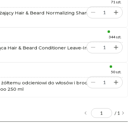
71 szt.
jący Hair & Beard Normalizing Shampoo 65 ml
344 szt.
a Hair & Beard Conditioner Leave-In
50 szt.
ółtemu odcieniowi do włosów i brody 100%
poo 250 ml
/ 1