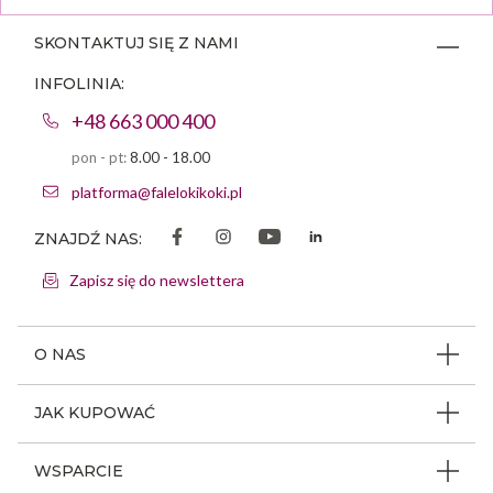
SKONTAKTUJ SIĘ Z NAMI
INFOLINIA:
+48 663 000 400
pon - pt:
8.00 - 18.00
platforma@falelokikoki.pl
ZNAJDŹ NAS:
Zapisz się do newslettera
O NAS
O firmie
JAK KUPOWAĆ
Program ambasadorski
Beauty Coin
WSPARCIE
Dlaczego FLK