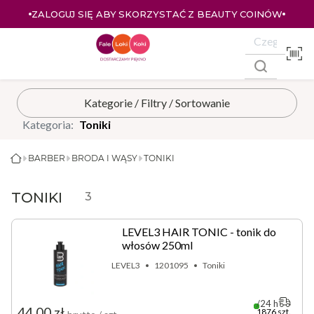
ZALOGUJ SIĘ ABY SKORZYSTAĆ Z BEAUTY COINÓW
Kategoria:
Toniki
BARBER
BRODA I WĄSY
TONIKI
TONIKI
3
LEVEL3 HAIR TONIC - tonik do
włosów 250ml
LEVEL3
1201095
Toniki
24 h
44,00 zł
1876 szt.