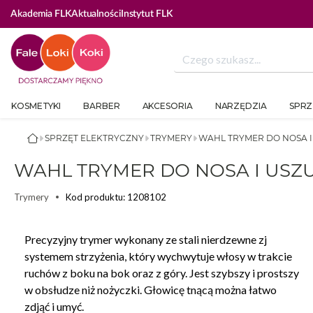
Akademia FLK
Aktualności
Instytut FLK
KOSMETYKI
BARBER
AKCESORIA
NARZĘDZIA
SPRZ
SPRZĘT ELEKTRYCZNY
TRYMERY
WAHL TRYMER DO NOSA 
WAHL TRYMER DO NOSA I US
Kod produktu: 1208102
Trymery
Precyzyjny trymer wykonany ze stali nierdzewne zj
systemem strzyżenia, który wychwytuje włosy w trakcie
ruchów z boku na bok oraz z góry. Jest szybszy i prostszy
w obsłudze niż nożyczki. Głowicę tnącą można łatwo
zdjąć i umyć.