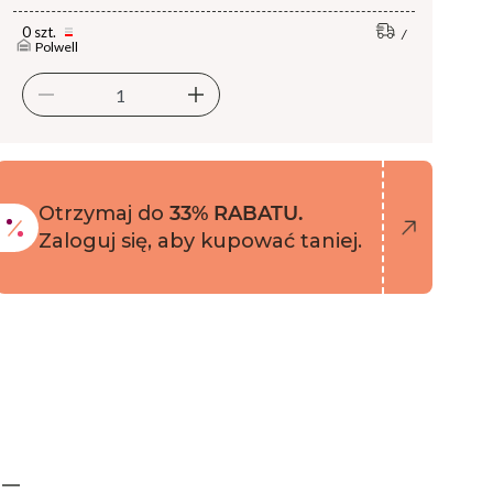
0 szt.
Polwell
Otrzymaj do
33% RABATU.
Zaloguj się, aby kupować taniej.