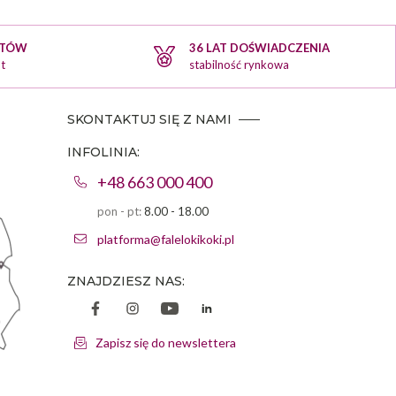
KTÓW
36 LAT DOŚWIADCZENIA
t
stabilność rynkowa
SKONTAKTUJ SIĘ Z NAMI
INFOLINIA:
+48 663 000 400
pon - pt:
8.00 - 18.00
platforma@falelokikoki.pl
ZNAJDZIESZ NAS:
Zapisz się do newslettera