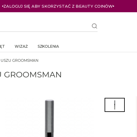
ZALOGUJ SIĘ ABY SKORZYSTAĆ Z BEAUTY COINÓW
ĘT
WIZAŻ
SZKOLENIA
I USZU GROOMSMAN
ZU GROOMSMAN