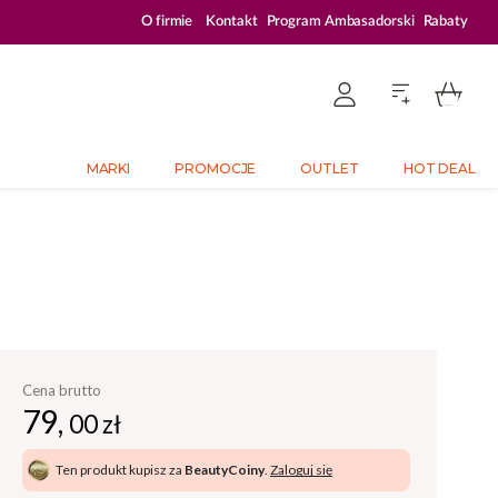
ZALOGUJ SIĘ I KUPUJ TANIEJ – AŻ 33% ZNIŻKI
O firmie
Kontakt
Program Ambasadorski
Rabaty
MARKI
PROMOCJE
OUTLET
HOT DEAL
Cena brutto
79,
00 zł
Ten produkt kupisz za
BeautyCoiny
.
Zaloguj się