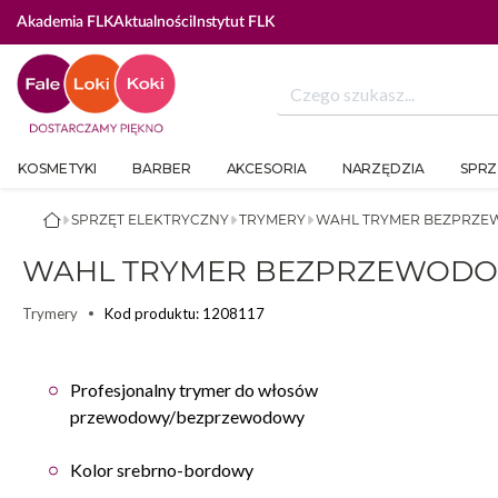
Akademia FLK
Aktualności
Instytut FLK
KOSMETYKI
BARBER
AKCESORIA
NARZĘDZIA
SPRZ
SPRZĘT ELEKTRYCZNY
TRYMERY
WAHL TRYMER BEZPRZE
WAHL TRYMER BEZPRZEWODOW
Kod produktu: 1208117
Trymery
Profesjonalny trymer do włosów
przewodowy/bezprzewodowy
Kolor srebrno-bordowy