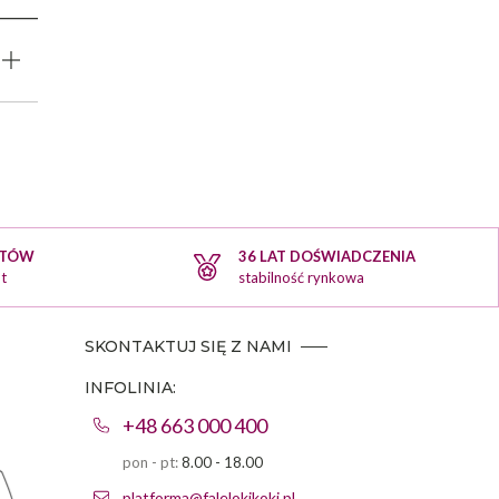
KTÓW
36 LAT DOŚWIADCZENIA
t
stabilność rynkowa
SKONTAKTUJ SIĘ Z NAMI
INFOLINIA:
+48 663 000 400
pon - pt:
8.00 - 18.00
platforma@falelokikoki.pl