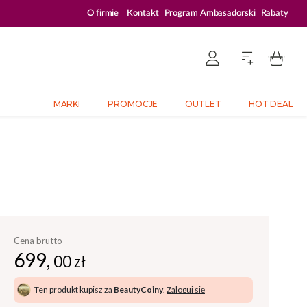
ZALOGUJ SIĘ I KUPUJ TANIEJ – AŻ 33% ZNIŻKI
O firmie
Kontakt
Program Ambasadorski
Rabaty
MARKI
PROMOCJE
OUTLET
HOT DEAL
Cena brutto
699,
00 zł
Ten produkt kupisz za
BeautyCoiny
.
Zaloguj się