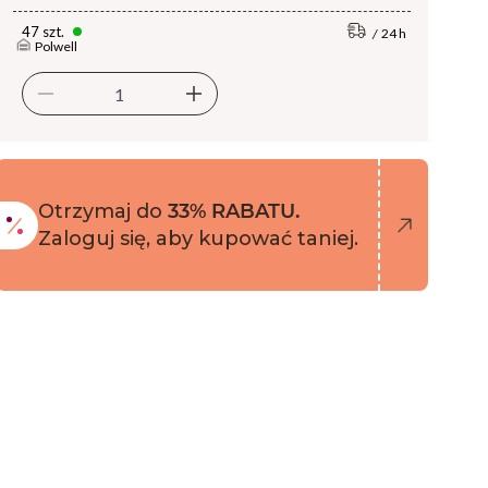
47 szt.
24 h
Polwell
Otrzymaj do
33% RABATU.
Zaloguj się, aby kupować taniej.