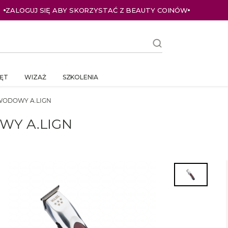
ZALOGUJ SIĘ ABY SKORZYSTAĆ Z BEAUTY COINÓW
ĘT
WIZAŻ
SZKOLENIA
WODOWY A.LIGN
Y A.LIGN