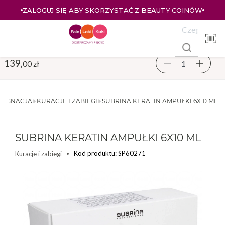
ZALOGUJ SIĘ ABY SKORZYSTAĆ Z BEAUTY COINÓW
139,
00 zł
LĘGNACJA
KURACJE I ZABIEGI
SUBRINA KERATIN AMPUŁKI 6X10 ML
SUBRINA KERATIN AMPUŁKI 6X10 ML
Kod produktu: SP60271
Kuracje i zabiegi