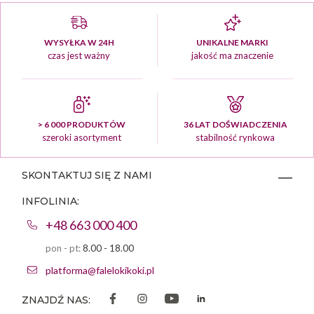
WYSYŁKA W 24H
UNIKALNE MARKI
czas jest ważny
jakość ma znaczenie
> 6 000 PRODUKTÓW
36 LAT DOŚWIADCZENIA
szeroki asortyment
stabilność rynkowa
SKONTAKTUJ SIĘ Z NAMI
INFOLINIA:
+48 663 000 400
pon - pt:
8.00 - 18.00
platforma@falelokikoki.pl
ZNAJDŹ NAS: