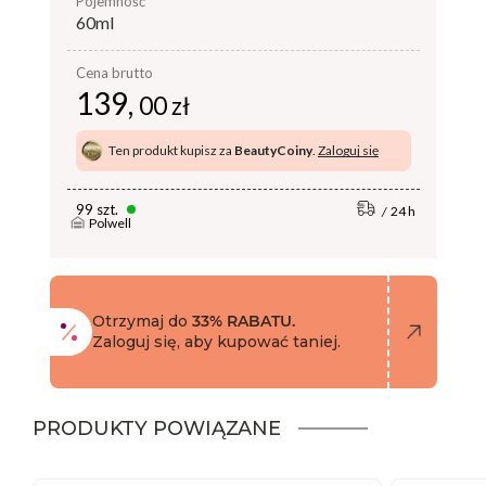
pojemność
60ml
Cena brutto
139,
00 zł
Ten produkt kupisz za
BeautyCoiny
.
Zaloguj się
99 szt.
24 h
Polwell
Otrzymaj do
33% RABATU.
Zaloguj się, aby kupować taniej.
PRODUKTY POWIĄZANE