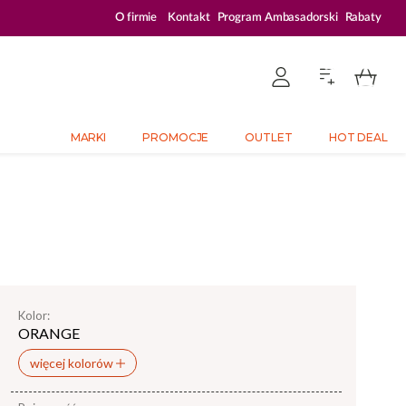
PLATFORMA DEDYKOWANA PROFESJONALISTOM
O firmie
Kontakt
Program Ambasadorski
Rabaty
MARKI
PROMOCJE
OUTLET
HOT DEAL
Kolor:
ORANGE
więcej kolorów