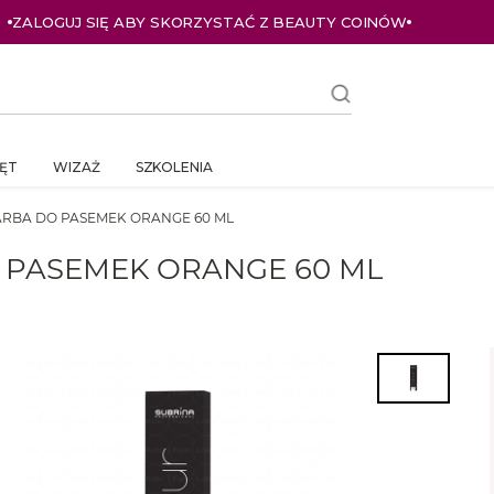
ZALOGUJ SIĘ I KUPUJ TANIEJ – AŻ 33% ZNIŻKI
ĘT
WIZAŻ
SZKOLENIA
ARBA DO PASEMEK ORANGE 60 ML
 PASEMEK ORANGE 60 ML