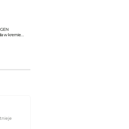
OGEN
SUBRINA HYDROGEN
 w kremie
CREMEOXYD woda w kremie
3% 1000 ml
SUBRINA waga do farb
tnieje