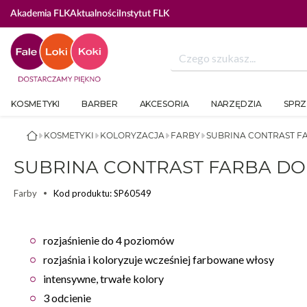
GUJ SIĘ ABY SKORZYSTAĆ Z BEAUTY COINÓW
Akademia FLK
Aktualności
Instytut FLK
KOSMETYKI
BARBER
AKCESORIA
NARZĘDZIA
SPRZ
KOSMETYKI
KOLORYZACJA
FARBY
SUBRINA CONTRAST F
SUBRINA CONTRAST FARBA DO
Kod produktu: SP60549
Farby
rozjaśnienie do 4 poziomów
rozjaśnia i koloryzuje wcześniej farbowane włosy
intensywne, trwałe kolory
3 odcienie