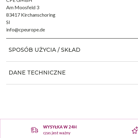
Am Moosfeld 3
83417 Kirchanschoring
SI
info@cpeurope.de
SPOSÓB UŻYCIA / SKŁAD
DANE TECHNICZNE
WYSYŁKA W 24H
czas jest ważny