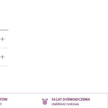
KTÓW
36 LAT DOŚWIADCZENIA
t
stabilność rynkowa