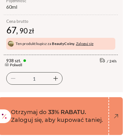
pojemność
60ml
Cena brutto
67,
90 zł
Ten produkt kupisz za
BeautyCoiny
.
Zaloguj się
938 szt.
24 h
Polwell
Otrzymaj do
33% RABATU.
Zaloguj się, aby kupować taniej.