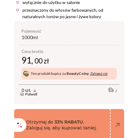
wyłącznie do użytku w salonie
przeznaczony do włosów farbowanych, od
naturalnych tonów po jasne i żywe kolory
pojemność
1000ml
Cena brutto
91,
00 zł
Ten produkt kupisz za
BeautyCoiny
.
Zaloguj się
0 szt.
Polwell
Otrzymaj do
33% RABATU.
Zaloguj się, aby kupować taniej.