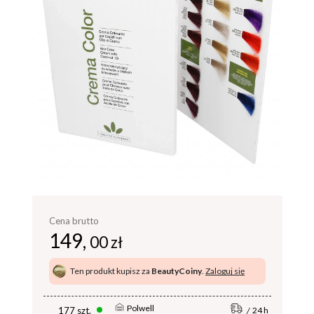
Cena brutto
149,
00 zł
Ten produkt kupisz za
BeautyCoiny
.
Zaloguj się
Polwell
177 szt.
24 h