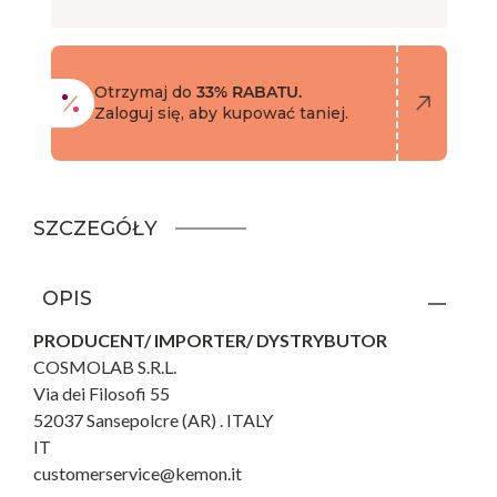
Otrzymaj do
33% RABATU.
Zaloguj się, aby kupować taniej.
SZCZEGÓŁY
OPIS
PRODUCENT/ IMPORTER/ DYSTRYBUTOR
COSMOLAB S.R.L.
Via dei Filosofi 55
52037 Sansepolcre (AR) . ITALY
IT
customerservice@kemon.it