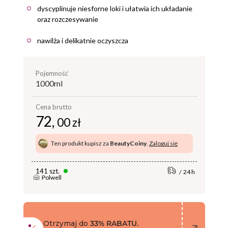
dyscyplinuje niesforne loki i ułatwia ich układanie
oraz rozczesywanie
nawilża i delikatnie oczyszcza
pojemność
1000ml
Cena brutto
72,
00 zł
Ten produkt kupisz za
BeautyCoiny
.
Zaloguj się
141 szt.
24 h
Polwell
Otrzymaj do
33% RABATU.