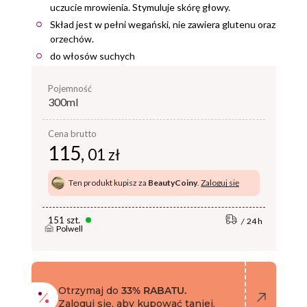
uczucie mrowienia. Stymuluje skórę głowy.
Skład jest w pełni wegański, nie zawiera glutenu oraz
orzechów.
do włosów suchych
pojemność
300ml
Cena brutto
115,
01 zł
Ten produkt kupisz za
BeautyCoiny
.
Zaloguj się
151 szt.
24 h
Polwell
Otrzymaj do
33% RABATU.
Zaloguj się, aby kupować taniej.