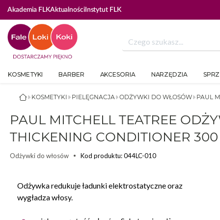
Akademia FLK
Aktualności
Instytut FLK
KOSMETYKI
BARBER
AKCESORIA
NARZĘDZIA
SPRZ
KOSMETYKI
PIELĘGNACJA
ODŻYWKI DO WŁOSÓW
PAUL M
PAUL MITCHELL TEATREE ODŻ
THICKENING CONDITIONER 300
Kod produktu: 044LC-010
Odżywki do włosów
Odżywka redukuje ładunki elektrostatyczne oraz
wygładza włosy.