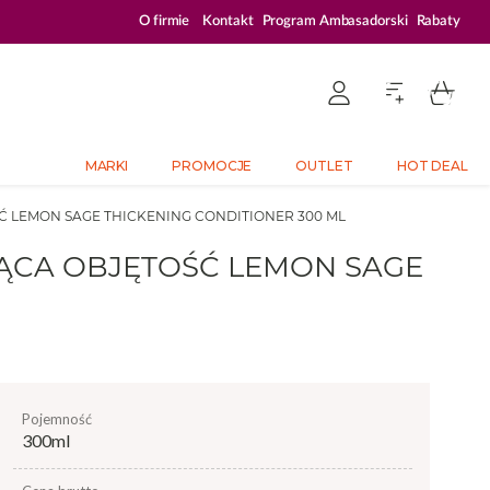
ZALOGUJ SIĘ I KUPUJ TANIEJ – AŻ 33% ZNIŻKI
O firmie
Kontakt
Program Ambasadorski
Rabaty
MARKI
PROMOCJE
OUTLET
HOT DEAL
Ć LEMON SAGE THICKENING CONDITIONER 300 ML
JĄCA OBJĘTOŚĆ LEMON SAGE
pojemność
300ml