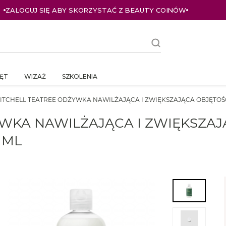
ZALOGUJ SIĘ ABY SKORZYSTAĆ Z BEAUTY COINÓW
ĘT
WIZAŻ
SZKOLENIA
ITCHELL TEATREE ODŻYWKA NAWILŻAJĄCA I ZWIĘKSZAJĄCA OBJĘTOŚ
YWKA NAWILŻAJĄCA I ZWIĘKSZA
 ML