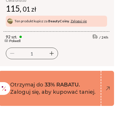
Cena brutto
115,
01 zł
Ten produkt kupisz za
BeautyCoiny
.
Zaloguj się
92 szt.
24 h
Polwell
Otrzymaj do
33% RABATU.
Zaloguj się, aby kupować taniej.