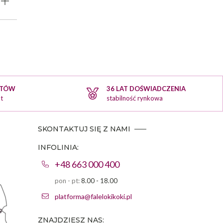
KTÓW
36 LAT DOŚWIADCZENIA
t
stabilność rynkowa
SKONTAKTUJ SIĘ Z NAMI
INFOLINIA:
+48 663 000 400
pon - pt:
8.00 - 18.00
platforma@falelokikoki.pl
ZNAJDZIESZ NAS: