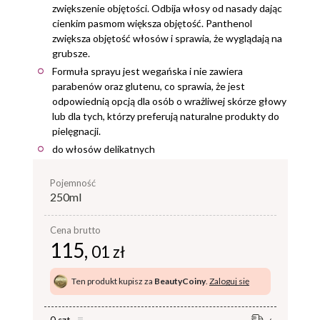
zwiększenie objętości. Odbija włosy od nasady dając
cienkim pasmom większa objętość. Panthenol
zwiększa objętość włosów i sprawia, że wyglądają na
grubsze.
Formuła sprayu jest wegańska i nie zawiera
parabenów oraz glutenu, co sprawia, że jest
odpowiednią opcją dla osób o wrażliwej skórze głowy
lub dla tych, którzy preferują naturalne produkty do
pielęgnacji.
do włosów delikatnych
pojemność
250ml
Cena brutto
115,
01 zł
Ten produkt kupisz za
BeautyCoiny
.
Zaloguj się
0 szt.