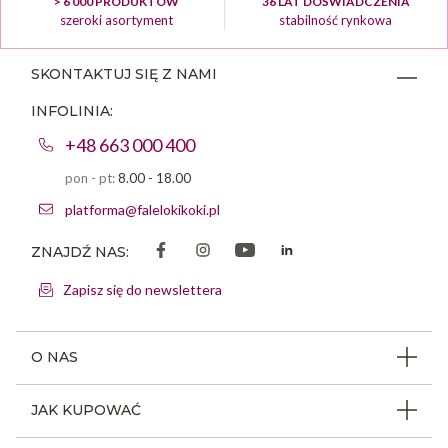
> 6 000 PRODUKTÓW
36 LAT DOŚWIADCZENIA
szeroki asortyment
stabilność rynkowa
SKONTAKTUJ SIĘ Z NAMI
INFOLINIA:
+48 663 000 400
pon - pt:
8.00 - 18.00
platforma@falelokikoki.pl
ZNAJDŹ NAS:
Zapisz się do newslettera
O NAS
O firmie
JAK KUPOWAĆ
Program ambasadorski