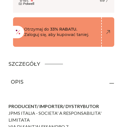
Polwell
Otrzymaj do
33% RABATU.
Zaloguj się, aby kupować taniej.
SZCZEGÓŁY
OPIS
PRODUCENT/ IMPORTER/ DYSTRYBUTOR
JPMS ITALIA - SOCIETA' A RESPONSABILITA'
LIMITATA
VIA DI SANT'ALESSANDRO 7