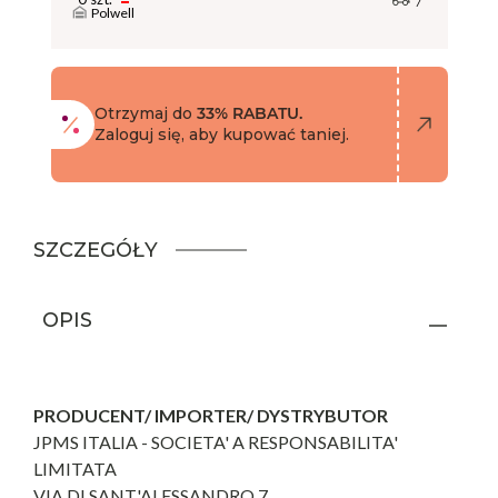
Polwell
Otrzymaj do
33% RABATU.
Zaloguj się, aby kupować taniej.
SZCZEGÓŁY
OPIS
PRODUCENT/ IMPORTER/ DYSTRYBUTOR
JPMS ITALIA - SOCIETA' A RESPONSABILITA'
LIMITATA
VIA DI SANT'ALESSANDRO 7