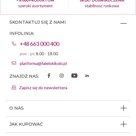
> 6 000 PRODUKTÓW
36 LAT DOŚWIADCZENIA
szeroki asortyment
stabilność rynkowa
SKONTAKTUJ SIĘ Z NAMI
INFOLINIA:
+48 663 000 400
pon - pt:
8.00 - 18.00
platforma@falelokikoki.pl
ZNAJDŹ NAS:
Zapisz się do newslettera
O NAS
O firmie
JAK KUPOWAĆ
Program ambasadorski