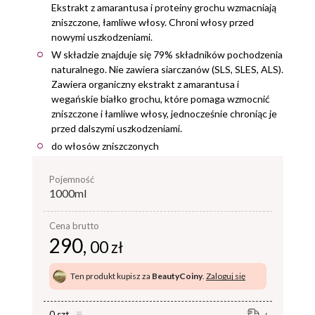
Ekstrakt z amarantusa i proteiny grochu wzmacniają
zniszczone, łamliwe włosy. Chroni włosy przed
nowymi uszkodzeniami.
W składzie znajduje się 79% składników pochodzenia
naturalnego. Nie zawiera siarczanów (SLS, SLES, ALS).
Zawiera organiczny ekstrakt z amarantusa i
wegańskie białko grochu, które pomaga wzmocnić
zniszczone i łamliwe włosy, jednocześnie chroniąc je
przed dalszymi uszkodzeniami.
do włosów zniszczonych
pojemność
1000ml
Cena brutto
290,
00 zł
Ten produkt kupisz za
BeautyCoiny
.
Zaloguj się
0 szt.