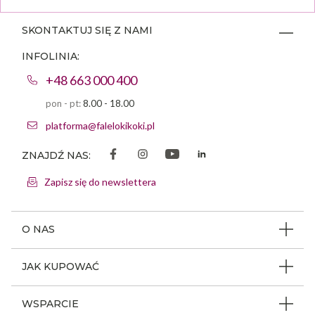
SKONTAKTUJ SIĘ Z NAMI
INFOLINIA:
+48 663 000 400
pon - pt:
8.00 - 18.00
platforma@falelokikoki.pl
ZNAJDŹ NAS:
Zapisz się do newslettera
O NAS
O firmie
JAK KUPOWAĆ
Program ambasadorski
Beauty Coin
WSPARCIE
Dlaczego FLK