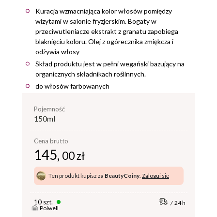
Kuracja wzmacniająca kolor włosów pomiędzy
wizytami w salonie fryzjerskim. Bogaty w
przeciwutleniacze ekstrakt z granatu zapobiega
blaknięciu koloru. Olej z ogórecznika zmiękcza i
odżywia włosy
Skład produktu jest w pełni wegański bazujący na
organicznych składnikach roślinnych.
do włosów farbowanych
pojemność
150ml
Cena brutto
145,
00 zł
Ten produkt kupisz za
BeautyCoiny
.
Zaloguj się
10 szt.
24 h
Polwell