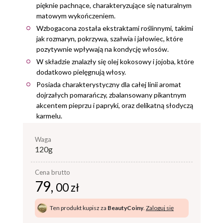
pięknie pachnące, charakteryzujące się naturalnym
matowym wykończeniem.
Wzbogacona została ekstraktami roślinnymi, takimi
jak rozmaryn, pokrzywa, szałwia i jałowiec, które
pozytywnie wpływają na kondycję włosów.
W składzie znalazły się olej kokosowy i jojoba, które
dodatkowo pielęgnują włosy.
Posiada charakterystyczny dla całej linii aromat
dojrzałych pomarańczy, zbalansowany pikantnym
akcentem pieprzu i papryki, oraz delikatną słodyczą
karmelu.
waga
120g
Cena brutto
79,
00 zł
Ten produkt kupisz za
BeautyCoiny
.
Zaloguj się