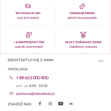
WYSYŁKA W 24H
UNIKALNE MARKI
czas jest ważny
jakość ma znaczenie
> 6 000 PRODUKTÓW
36 LAT DOŚWIADCZENIA
szeroki asortyment
stabilność rynkowa
SKONTAKTUJ SIĘ Z NAMI
INFOLINIA:
+48 663 000 400
pon - pt:
8.00 - 18.00
platforma@falelokikoki.pl
ZNAJDŹ NAS: