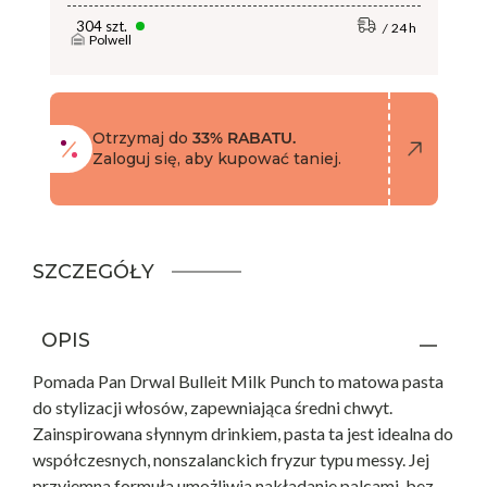
304 szt.
24 h
Polwell
Otrzymaj do
33% RABATU.
Zaloguj się, aby kupować taniej.
SZCZEGÓŁY
OPIS
Pomada Pan Drwal Bulleit Milk Punch to matowa pasta
do stylizacji włosów, zapewniająca średni chwyt.
Zainspirowana słynnym drinkiem, pasta ta jest idealna do
współczesnych, nonszalanckich fryzur typu messy. Jej
przyjemna formuła umożliwia nakładanie palcami, bez