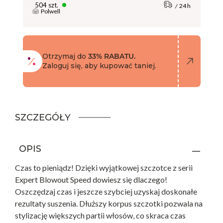
504 szt.
24 h
Polwell
Otrzymaj do
33% RABATU.
Zaloguj się, aby kupować taniej.
SZCZEGÓŁY
OPIS
Czas to pieniądz! Dzięki wyjątkowej szczotce z serii
Expert Blowout Speed ​​dowiesz się dlaczego!
Oszczędzaj czas i jeszcze szybciej uzyskaj doskonałe
rezultaty suszenia. Dłuższy korpus szczotki pozwala na
stylizację większych partii włosów, co skraca czas