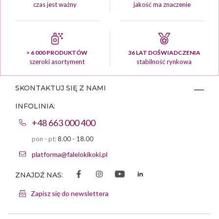
czas jest ważny
jakość ma znaczenie
> 6 000 PRODUKTÓW
36 LAT DOŚWIADCZENIA
szeroki asortyment
stabilność rynkowa
SKONTAKTUJ SIĘ Z NAMI
INFOLINIA:
+48 663 000 400
pon - pt:
8.00 - 18.00
platforma@falelokikoki.pl
ZNAJDŹ NAS:
Zapisz się do newslettera