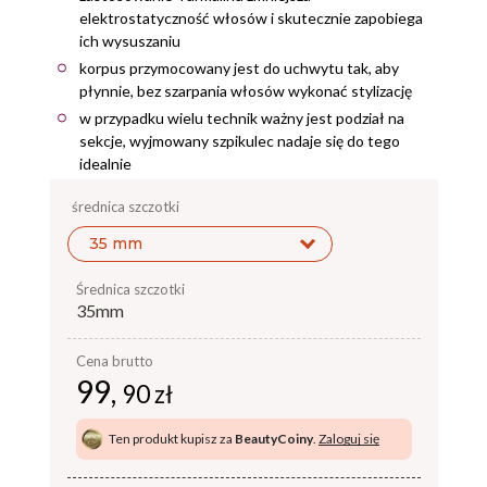
elektrostatyczność włosów i skutecznie zapobiega
ich wysuszaniu
korpus przymocowany jest do uchwytu tak, aby
płynnie, bez szarpania włosów wykonać stylizację
w przypadku wielu technik ważny jest podział na
sekcje, wyjmowany szpikulec nadaje się do tego
idealnie
średnica szczotki
35 mm
średnica szczotki
35mm
Cena brutto
99,
90 zł
Ten produkt kupisz za
BeautyCoiny
.
Zaloguj się