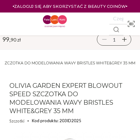
ZALOGUJ SIĘ ABY SKORZYSTAĆ Z BEAUTY COINÓW
99,
90 zł
D SZCZOTKA DO MODELOWANIA WAVY BRISTLES WHITE&GREY 35 MM
OLIVIA GARDEN EXPERT BLOWOUT
SPEED SZCZOTKA DO
MODELOWANIA WAVY BRISTLES
WHITE&GREY 35 MM
Kod produktu: 203ID2025
Szczotki