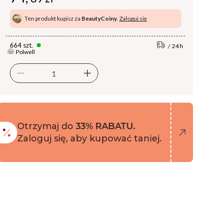
Ten produkt kupisz za
BeautyCoiny
.
Zaloguj się
664 szt.
24 h
Polwell
Otrzymaj do
33% RABATU.
Zaloguj się, aby kupować taniej.