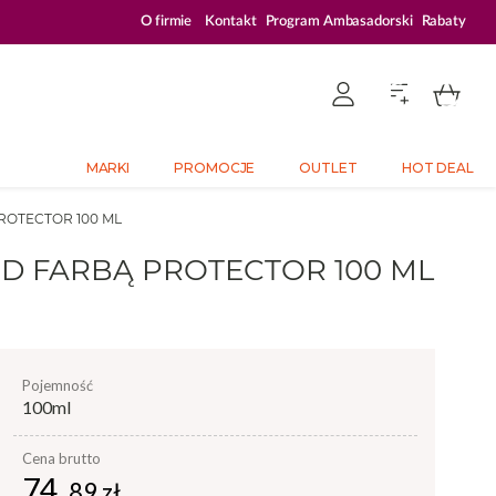
ZALOGUJ SIĘ I KUPUJ TANIEJ – AŻ 33% ZNIŻKI
O firmie
Kontakt
Program Ambasadorski
Rabaty
MARKI
PROMOCJE
OUTLET
HOT DEAL
ROTECTOR 100 ML
D FARBĄ PROTECTOR 100 ML
pojemność
100ml
Cena brutto
74,
89 zł