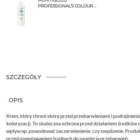
PROFESSIONAL’S COLOUR
zmywacz do farb Cleaner 120 ml
SZCZEGÓŁY
OPIS
Krem, który chroni skórę przed przebarwieniami i podrażnie
koloryzacji. To skuteczna ochrona przed działaniem środków c
wpływ np. powodować zaczerwienienie, czy swędzenie. Produkt 
przed powstawaniem trudnych do usunięcia przebarwień.