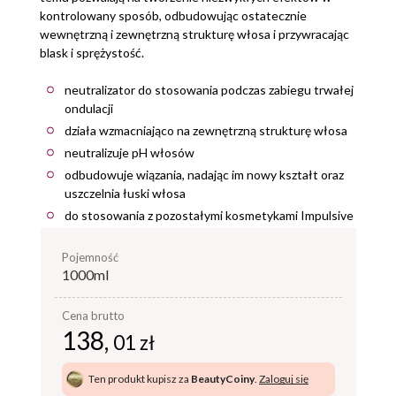
kontrolowany sposób, odbudowując ostatecznie
wewnętrzną i zewnętrzną strukturę włosa i przywracając
blask i sprężystość.
neutralizator do stosowania podczas zabiegu trwałej
ondulacji
działa wzmacniająco na zewnętrzną strukturę włosa
neutralizuje pH włosów
odbudowuje wiązania, nadając im nowy kształt oraz
uszczelnia łuski włosa
do stosowania z pozostałymi kosmetykami Impulsive
pojemność
1000ml
Cena brutto
138,
01 zł
Ten produkt kupisz za
BeautyCoiny
.
Zaloguj się