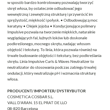
w sposób bardzo kontrolowany pozwalają tworzyć
skręt włosa, by ostatecznie odbudować jego
wewnętrzną i zewnętrzną strukturę i przywrócić im
sprężystość, miękkość i połysk. • Odbudowującą moc
keratyny • Olejek jojoba • Kondycjonujące polimery
Impulsive pozwala na tworzenie miękkich, naturalnie
wyglądających fal, luźnych loków lub doskonale
podkreślonego, mocnego skrętu, nadając włosom
objętość i teksturę. To linia, która pozwala również na
trwałe budowanie objętości i tekstury, bez podkreślania
skrętu. Linia Impulsive Curls & Waves Neutralizer to
neutralizator do stosowania podczas zabiegu trwałej
ondulacji, który neutralizuje pH i wzmacnia strukturę
włosa.
PRODUCENT/ IMPORTER/ DYSTRYBUTOR
COSMETICA COSBAR S.L.
VALL D'ARAN. 15 EL PRAT DE LLO
08-820 Barcelona