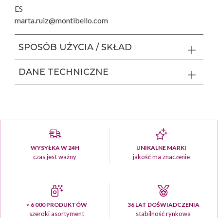
ES
marta.ruiz@montibello.com
SPOSÓB UŻYCIA / SKŁAD
DANE TECHNICZNE
WYSYŁKA W 24H
UNIKALNE MARKI
czas jest ważny
jakość ma znaczenie
> 6 000 PRODUKTÓW
36 LAT DOŚWIADCZENIA
szeroki asortyment
stabilność rynkowa