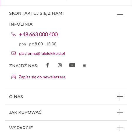
SKONTAKTUJ SIĘ Z NAMI
INFOLINIA:
+48 663 000 400
pon - pt:
8.00 - 18.00
platforma@falelokikoki.pl
ZNAJDŹ NAS:
Zapisz się do newslettera
O NAS
O firmie
JAK KUPOWAĆ
Program ambasadorski
Beauty Coin
WSPARCIE
Dlaczego FLK