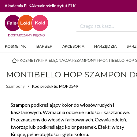
Akademia FLK
Aktualności
Instytut FLK
KOSMETYKI
BARBER
AKCESORIA
NARZĘDZIA
SPRZ
KOSMETYKI
PIELĘGNACJA
SZAMPONY
MONTIBELLO HOP 
MONTIBELLO HOP SZAMPON D
Kod produktu: MOP0549
Szampony
Szampon podkreślający kolor do włosów rudych i
kasztanowych. Wzmacnia odcienie rudości i kasztanowe.
Przeznaczony do włosów farbowanych. Ożywia odcień,
tworząc lub podkreślając kolor pasemek. Efekt: włosy
lśniące, pełne objętości i głębi koloru.