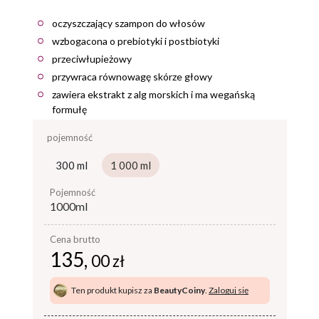
oczyszczający szampon do włosów
wzbogacona o prebiotyki i postbiotyki
przeciwłupieżowy
przywraca równowagę skórze głowy
zawiera ekstrakt z alg morskich i ma wegańską
formułę
pojemność
300 ml
1 000 ml
pojemność
1000ml
Cena brutto
135,
00 zł
Ten produkt kupisz za
BeautyCoiny
.
Zaloguj się