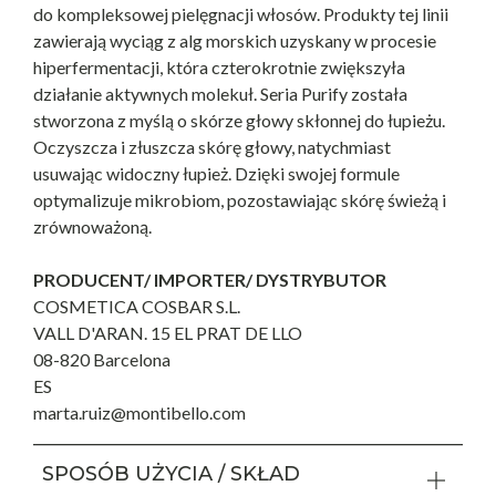
do kompleksowej pielęgnacji włosów. Produkty tej linii
zawierają wyciąg z alg morskich uzyskany w procesie
hiperfermentacji, która czterokrotnie zwiększyła
działanie aktywnych molekuł. Seria Purify została
stworzona z myślą o skórze głowy skłonnej do łupieżu.
Oczyszcza i złuszcza skórę głowy, natychmiast
usuwając widoczny łupież. Dzięki swojej formule
optymalizuje mikrobiom, pozostawiając skórę świeżą i
zrównoważoną.
PRODUCENT/ IMPORTER/ DYSTRYBUTOR
COSMETICA COSBAR S.L.
VALL D'ARAN. 15 EL PRAT DE LLO
08-820 Barcelona
ES
marta.ruiz@montibello.com
SPOSÓB UŻYCIA / SKŁAD