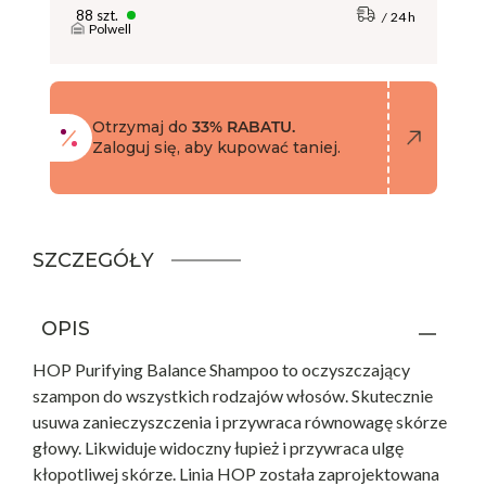
88 szt.
24 h
Polwell
Otrzymaj do
33% RABATU.
Zaloguj się, aby kupować taniej.
SZCZEGÓŁY
OPIS
HOP Purifying Balance Shampoo to oczyszczający
szampon do wszystkich rodzajów włosów. Skutecznie
usuwa zanieczyszczenia i przywraca równowagę skórze
głowy. Likwiduje widoczny łupież i przywraca ulgę
kłopotliwej skórze. Linia HOP została zaprojektowana