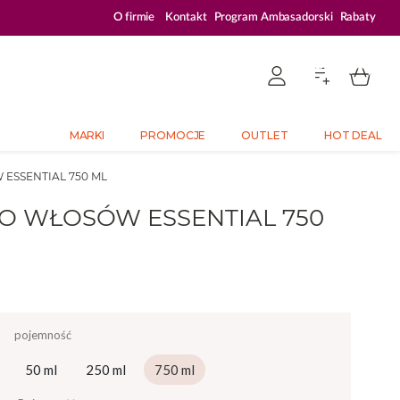
ZALOGUJ SIĘ I KUPUJ TANIEJ – AŻ 33% ZNIŻKI
O firmie
Kontakt
Program Ambasadorski
Rabaty
MARKI
PROMOCJE
OUTLET
HOT DEAL
ESSENTIAL 750 ML
O WŁOSÓW ESSENTIAL 750
pojemność
50 ml
250 ml
750 ml