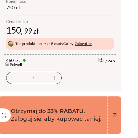
pojemność
750ml
Cena brutto
150,
99 zł
Ten produkt kupisz za
BeautyCoiny
.
Zaloguj się
460 szt.
24 h
Polwell
Otrzymaj do
33% RABATU.
Zaloguj się, aby kupować taniej.