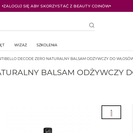
ZALOGUJ SIĘ ABY SKORZYSTAĆ Z BEAUTY COINÓW
ĘT
WIZAŻ
SZKOLENIA
TIBELLO DECODE ZERO NATURALNY BALSAM ODŻYWCZY DO WŁOSÓW 
ATURALNY BALSAM ODŻYWCZY D