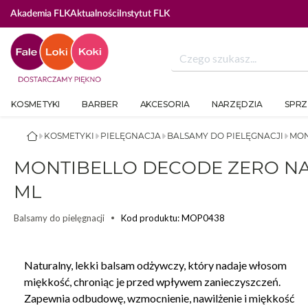
Akademia FLK
Aktualności
Instytut FLK
KOSMETYKI
BARBER
AKCESORIA
NARZĘDZIA
SPRZ
KOSMETYKI
PIELĘGNACJA
BALSAMY DO PIELĘGNACJI
MON
MONTIBELLO DECODE ZERO N
ML
Kod produktu: MOP0438
Balsamy do pielęgnacji
Naturalny, lekki balsam odżywczy, który nadaje włosom
miękkość, chroniąc je przed wpływem zanieczyszczeń.
Zapewnia odbudowę, wzmocnienie, nawilżenie i miękkość