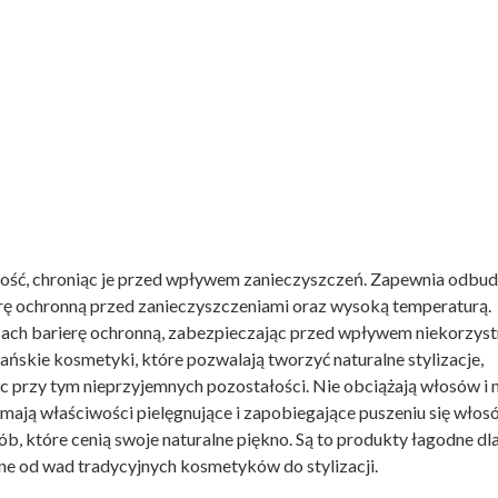
kość, chroniąc je przed wpływem zanieczyszczeń. Zapewnia odbu
rę ochronną przed zanieczyszczeniami oraz wysoką temperaturą.
osach barierę ochronną, zabezpieczając przed wpływem niekorzys
ańskie kosmetyki, które pozwalają tworzyć naturalne stylizacje,
przy tym nieprzyjemnych pozostałości. Nie obciążają włosów i n
 mają właściwości pielęgnujące i zapobiegające puszeniu się włos
sób, które cenią swoje naturalne piękno. Są to produkty łagodne dl
lne od wad tradycyjnych kosmetyków do stylizacji.