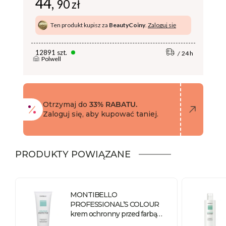
44,
90 zł
Ten produkt kupisz za
BeautyCoiny
.
Zaloguj się
12891 szt.
24 h
Polwell
Otrzymaj do
33% RABATU.
Zaloguj się, aby kupować taniej.
PRODUKTY POWIĄZANE
MONTIBELLO
PROFESSIONAL’S COLOUR
krem ochronny przed farbą
Protector 100 ml