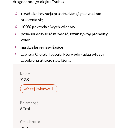
drogocennego olejku Tsubaki.
trwała koloryzacja przeciwdziałająca oznakom
starzenia się
100% pokrycia siwych włosów
pozwala odzyskać młodość, intensywny, jednolity
kolor
ma działanie nawilżające
zawiera Olejek Tsubaki, który odmładza włosy i
zapobiega utracie nawilżenia
Kolor:
7.23
więcej kolorów
pojemność
60ml
Cena brutto