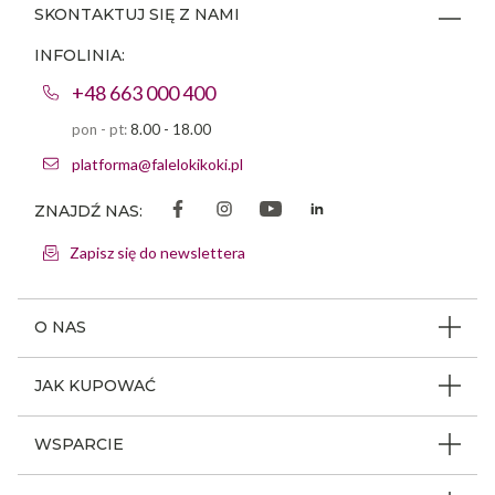
SKONTAKTUJ SIĘ Z NAMI
INFOLINIA:
+48 663 000 400
pon - pt:
8.00 - 18.00
platforma@falelokikoki.pl
ZNAJDŹ NAS:
Zapisz się do newslettera
O NAS
O firmie
JAK KUPOWAĆ
Program ambasadorski
Beauty Coin
WSPARCIE
Dlaczego FLK
Regulamin sklepu
Odpowiedzialność społeczna
Jak poruszać się po serwisie