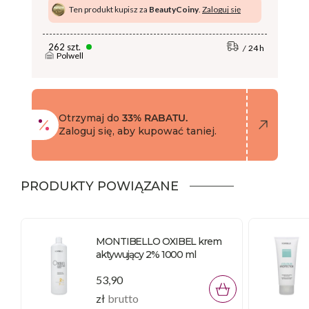
Ten produkt kupisz za
BeautyCoiny
.
Zaloguj się
262 szt.
24 h
Polwell
Otrzymaj do
33% RABATU.
Zaloguj się, aby kupować taniej.
PRODUKTY POWIĄZANE
MONTIBELLO OXIBEL krem
aktywujący 2% 1000 ml
53,90
zł
brutto