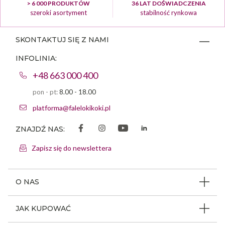
> 6 000 PRODUKTÓW
36 LAT DOŚWIADCZENIA
szeroki asortyment
stabilność rynkowa
SKONTAKTUJ SIĘ Z NAMI
INFOLINIA:
+48 663 000 400
pon - pt:
8.00 - 18.00
platforma@falelokikoki.pl
ZNAJDŹ NAS:
Zapisz się do newslettera
O NAS
O firmie
JAK KUPOWAĆ
Program ambasadorski