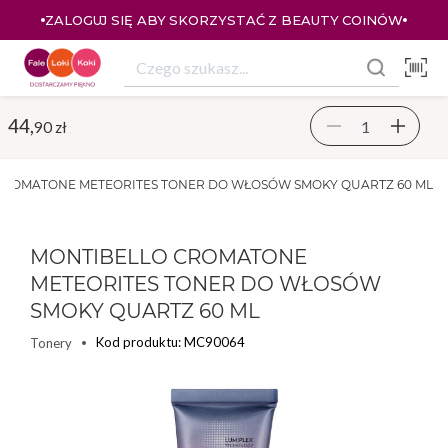
ÓW
ZALOGUJ SIĘ I KUPUJ TANIEJ – AŻ 33% ZNIŻKI
44,
90 zł
CROMATONE METEORITES TONER DO WŁOSÓW SMOKY QUARTZ 60 ML
MONTIBELLO CROMATONE
METEORITES TONER DO WŁOSÓW
SMOKY QUARTZ 60 ML
Kod produktu: MC90064
Tonery