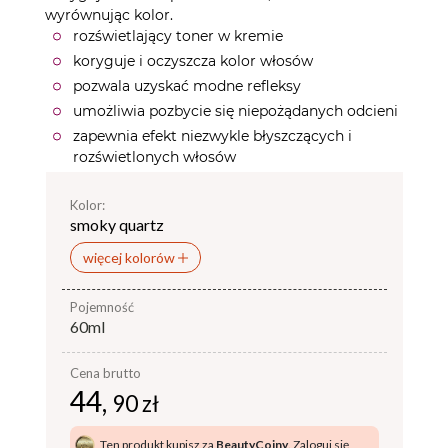
wyrównując kolor.
rozświetlający toner w kremie
koryguje i oczyszcza kolor włosów
pozwala uzyskać modne refleksy
umożliwia pozbycie się niepożądanych odcieni
zapewnia efekt niezwykle błyszczących i
rozświetlonych włosów
Kolor:
smoky quartz
więcej kolorów
pojemność
60ml
Cena brutto
44,
90 zł
Ten produkt kupisz za
BeautyCoiny
.
Zaloguj się