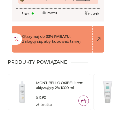
Polwell
5 szt.
24 h
Otrzymaj do
33% RABATU.
Zaloguj się, aby kupować taniej.
PRODUKTY POWIĄZANE
MONTIBELLO OXIBEL krem
aktywujący 2% 1000 ml
53,90
zł
brutto