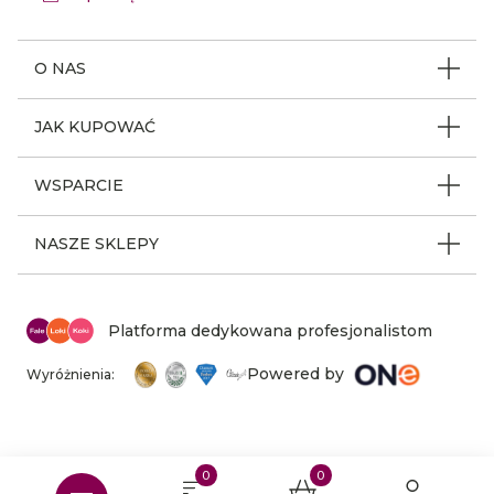
O NAS
O firmie
JAK KUPOWAĆ
Program ambasadorski
Beauty Coin
WSPARCIE
Dlaczego FLK
Regulamin sklepu
Odpowiedzialność społeczna
Jak poruszać się po serwisie
NASZE SKLEPY
Polityka prywatności
Nagrody i wyróżnienia
Instrukcja obsługi
Warunki i koszty dostaw
Sklepy stacjonarne FLK
Aktualności
Z kim się kontaktować
Reklamacje i zwroty
Mapa sklepów
Platforma dedykowana profesjonalistom
Kariera
Mapa strony
Ogólne warunki promocji
Powered by
Wyróżnienia:
Szkolenia
Ustawienia cookies
Zużyty sprzęt
0
0