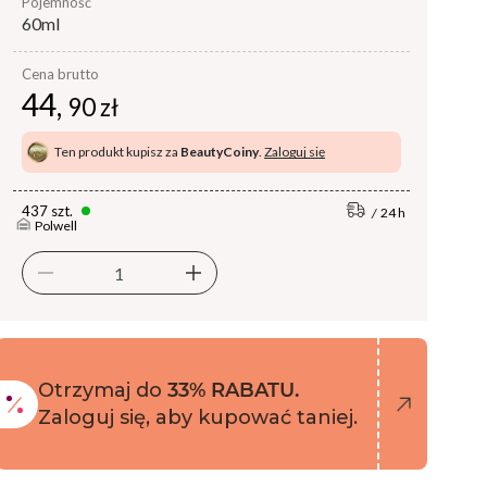
pojemność
60ml
Cena brutto
44,
90 zł
Ten produkt kupisz za
BeautyCoiny
.
Zaloguj się
437 szt.
24 h
Polwell
Otrzymaj do
33% RABATU.
Zaloguj się, aby kupować taniej.