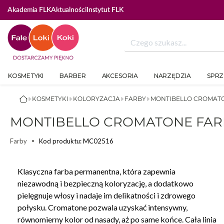
Akademia FLK
Aktualności
Instytut FLK
KOSMETYKI
BARBER
AKCESORIA
NARZĘDZIA
SPRZ
KOSMETYKI
KOLORYZACJA
FARBY
MONTIBELLO CROMATO
MONTIBELLO CROMATONE FARB
Kod produktu: MC02516
Farby
Klasyczna farba permanentna, która zapewnia
niezawodną i bezpieczną koloryzację, a dodatkowo
pielęgnuje włosy i nadaje im delikatności i zdrowego
połysku. Cromatone pozwala uzyskać intensywny,
równomierny kolor od nasady, aż po same końce. Cała linia