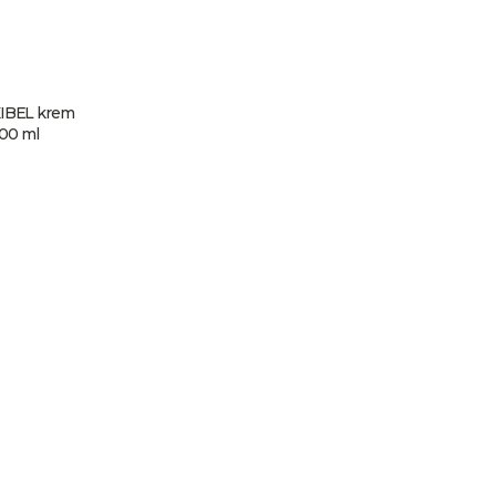
IBEL krem
MONTIBELLO OXIBEL krem
000 ml
aktywujący 3.75% 1000 ml