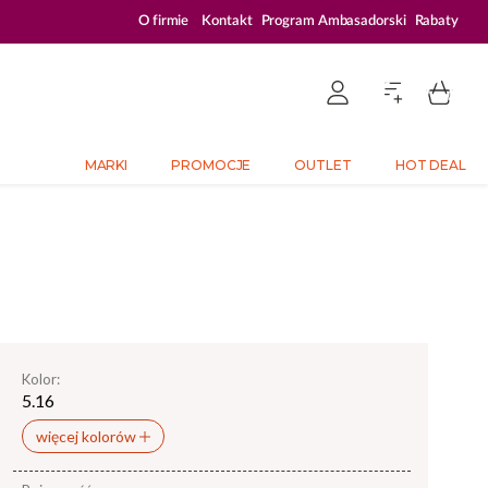
ZALOGUJ SIĘ I KUPUJ TANIEJ – AŻ 33% ZNIŻKI
O firmie
Kontakt
Program Ambasadorski
Rabaty
MARKI
PROMOCJE
OUTLET
HOT DEAL
Kolor:
5.16
więcej kolorów