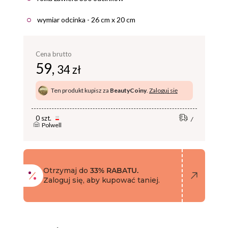
wymiar odcinka - 26 cm x 20 cm
Cena brutto
59,
34 zł
Ten produkt kupisz za
BeautyCoiny
.
Zaloguj się
0 szt.
Polwell
Otrzymaj do
33% RABATU.
Zaloguj się, aby kupować taniej.