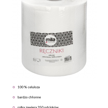
100 % celuloza
bardzo chłonne
rolka zawiera 350 odcinków