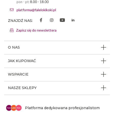
pon - pt:
8.00 - 18.00
platforma@falelokikoki.pl
ZNAJDŹ NAS:
Zapisz się do newslettera
O NAS
O firmie
JAK KUPOWAĆ
Program ambasadorski
Beauty Coin
WSPARCIE
Dlaczego FLK
Regulamin sklepu
Odpowiedzialność społeczna
Jak poruszać się po serwisie
NASZE SKLEPY
Polityka prywatności
Nagrody i wyróżnienia
Instrukcja obsługi
Warunki i koszty dostaw
Sklepy stacjonarne FLK
Aktualności
Z kim się kontaktować
Reklamacje i zwroty
Mapa sklepów
Platforma dedykowana profesjonalistom
Kariera
Mapa strony