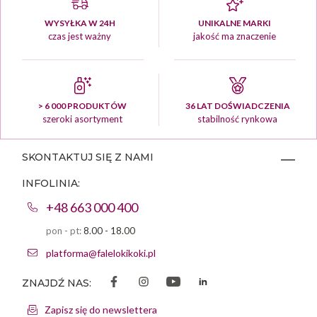
WYSYŁKA W 24H
UNIKALNE MARKI
czas jest ważny
jakość ma znaczenie
> 6 000 PRODUKTÓW
36 LAT DOŚWIADCZENIA
szeroki asortyment
stabilność rynkowa
SKONTAKTUJ SIĘ Z NAMI
INFOLINIA:
+48 663 000 400
pon - pt:
8.00 - 18.00
platforma@falelokikoki.pl
ZNAJDŹ NAS:
Zapisz się do newslettera