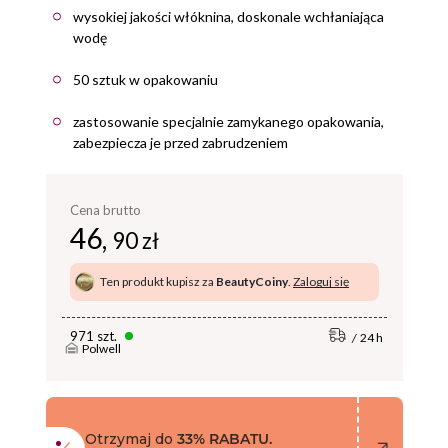
wysokiej jakości włóknina, doskonale wchłaniająca
wodę
50 sztuk w opakowaniu
zastosowanie specjalnie zamykanego opakowania,
zabezpiecza je przed zabrudzeniem
Cena brutto
46,
90 zł
Ten produkt kupisz za
BeautyCoiny
.
Zaloguj się
971 szt.
24 h
Polwell
Otrzymaj do
33% RABATU.