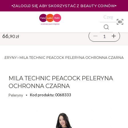
ZALOGUJ SIĘ ABY SKORZYSTAĆ Z BEAUTY COINÓW
66,
90 zł
PELERYNY
MILA TECHNIC PEACOCK PELERYNA OCHRONNA CZARNA
MILA TECHNIC PEACOCK PELERYNA
OCHRONNA CZARNA
Kod produktu: 0068333
Peleryny