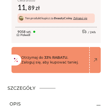
Cena brutto
11,
89 zł
Ten produkt kupisz za
BeautyCoiny
.
Zaloguj się
9058 szt.
24 h
Polwell
Otrzymaj do
33% RABATU.
Zaloguj się, aby kupować taniej.
SZCZEGÓŁY
OPIS