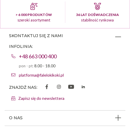
> 6 000 PRODUKTÓW
36 LAT DOŚWIADCZENIA
szeroki asortyment
stabilność rynkowa
SKONTAKTUJ SIĘ Z NAMI
INFOLINIA:
+48 663 000 400
pon - pt:
8.00 - 18.00
platforma@falelokikoki.pl
ZNAJDŹ NAS:
Zapisz się do newslettera
O NAS
O firmie