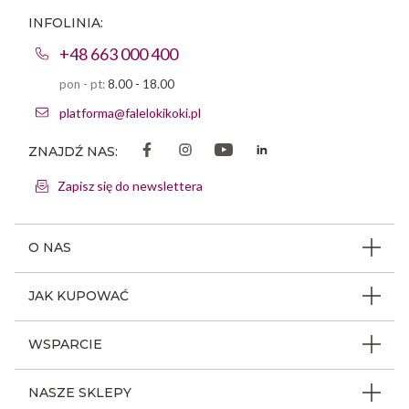
INFOLINIA:
+48 663 000 400
pon - pt:
8.00 - 18.00
platforma@falelokikoki.pl
ZNAJDŹ NAS:
Zapisz się do newslettera
O NAS
O firmie
JAK KUPOWAĆ
Program ambasadorski
Beauty Coin
WSPARCIE
Dlaczego FLK
Regulamin sklepu
Odpowiedzialność społeczna
Jak poruszać się po serwisie
NASZE SKLEPY
Polityka prywatności
Nagrody i wyróżnienia