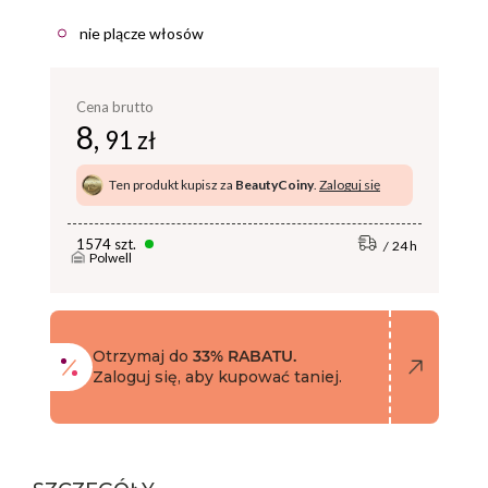
nie plącze włosów
Cena brutto
8,
91 zł
Ten produkt kupisz za
BeautyCoiny
.
Zaloguj się
1574 szt.
24 h
Polwell
Otrzymaj do
33% RABATU.
Zaloguj się, aby kupować taniej.