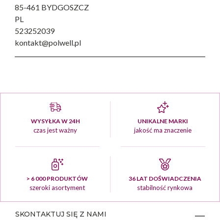
85-461 BYDGOSZCZ
PL
523252039
kontakt@polwell.pl
WYSYŁKA W 24H
UNIKALNE MARKI
czas jest ważny
jakość ma znaczenie
> 6 000 PRODUKTÓW
36 LAT DOŚWIADCZENIA
szeroki asortyment
stabilność rynkowa
SKONTAKTUJ SIĘ Z NAMI