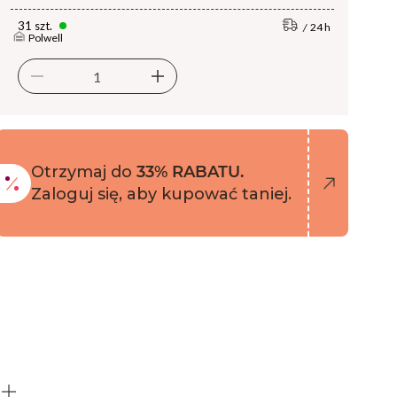
31 szt.
24 h
Polwell
Otrzymaj do
33% RABATU.
Zaloguj się, aby kupować taniej.