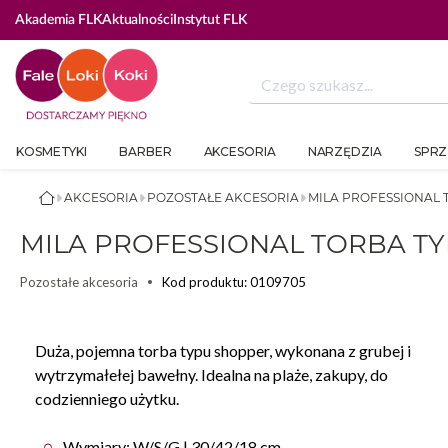
Akademia FLK
Aktualności
Instytut FLK
KOSMETYKI
BARBER
AKCESORIA
NARZĘDZIA
SPRZ
AKCESORIA
POZOSTAŁE AKCESORIA
MILA PROFESSIONAL
MILA PROFESSIONAL TORBA T
Kod produktu: 0109705
Pozostałe akcesoria
Duża, pojemna torba typu shopper, wykonana z grubej i
wytrzymałełej bawełny. Idealna na plaże, zakupy, do
codzienniego użytku.
Wymiary: W/S/G | 30/42/18 cm