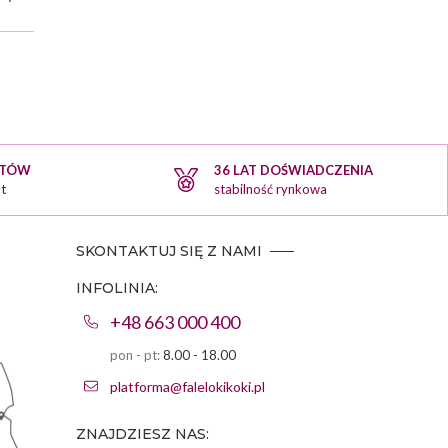
KTÓW
36 LAT DOŚWIADCZENIA
t
stabilność rynkowa
SKONTAKTUJ SIĘ Z NAMI
INFOLINIA:
+48 663 000 400
pon - pt:
8.00 - 18.00
platforma@falelokikoki.pl
ZNAJDZIESZ NAS: