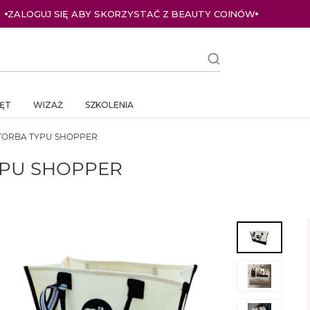
ZALOGUJ SIĘ ABY SKORZYSTAĆ Z BEAUTY COINÓW
ĘT
WIZAŻ
SZKOLENIA
 TORBA TYPU SHOPPER
YPU SHOPPER