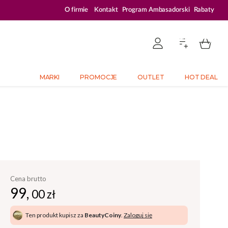
ZALOGUJ SIĘ I KUPUJ TANIEJ – AŻ 33% ZNIŻKI
O firmie
Kontakt
Program Ambasadorski
Rabaty
MARKI
PROMOCJE
OUTLET
HOT DEAL
Cena brutto
99,
00 zł
Ten produkt kupisz za
BeautyCoiny
.
Zaloguj się