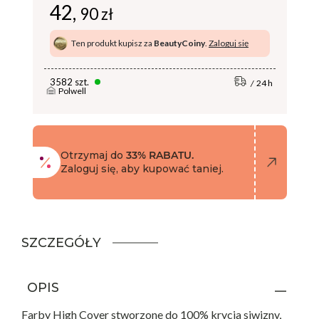
42,
90 zł
Ten produkt kupisz za
BeautyCoiny
.
Zaloguj się
3582 szt.
24 h
Polwell
Otrzymaj do
33% RABATU.
Zaloguj się, aby kupować taniej.
SZCZEGÓŁY
OPIS
Farby High Cover stworzone do 100% krycia siwizny,