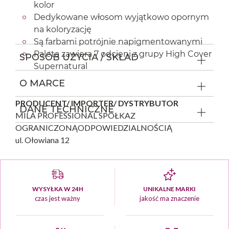
kolor
Dedykowane włosom wyjątkowo opornym
na koloryzację
Są farbami potrójnie napigmentowanymi
Paleta zawiera 7 odcieni z grupy High Cover
SPOSÓB UŻYCIA / SKŁAD
Supernatural
O MARCE
PRODUCENT/ IMPORTER/ DYSTRYBUTOR
DANE TECHNICZNE
MILA PROFESSIONAL SPÓŁKAZ
OGRANICZONĄODPOWIEDZIALNOŚCIĄ
ul. Ołowiana 12
85-461 Bydgoszcz
PL
kontakt@milapro.pl
WYSYŁKA W 24H
UNIKALNE MARKI
czas jest ważny
jakość ma znaczenie