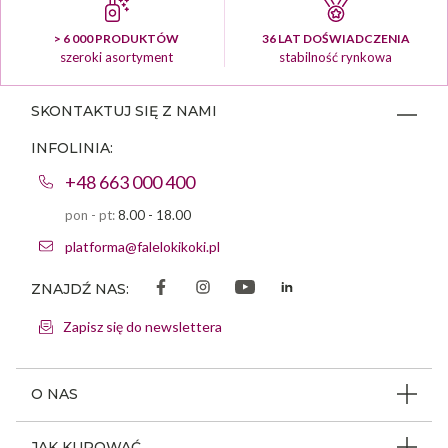
> 6 000 PRODUKTÓW
36 LAT DOŚWIADCZENIA
szeroki asortyment
stabilność rynkowa
SKONTAKTUJ SIĘ Z NAMI
INFOLINIA:
+48 663 000 400
pon - pt:
8.00 - 18.00
platforma@falelokikoki.pl
ZNAJDŹ NAS:
Zapisz się do newslettera
O NAS
O firmie
JAK KUPOWAĆ