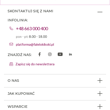
SKONTAKTUJ SIĘ Z NAMI
INFOLINIA:
+48 663 000 400
pon - pt:
8.00 - 18.00
platforma@falelokikoki.pl
ZNAJDŹ NAS:
Zapisz się do newslettera
O NAS
O firmie
JAK KUPOWAĆ
Program ambasadorski
Beauty Coin
WSPARCIE
Dlaczego FLK