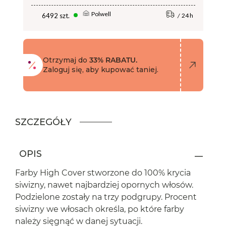
Polwell
6492 szt.
24 h
Otrzymaj do
33% RABATU.
Zaloguj się, aby kupować taniej.
SZCZEGÓŁY
OPIS
Farby High Cover stworzone do 100% krycia
siwizny, nawet najbardziej opornych włosów.
Podzielone zostały na trzy podgrupy. Procent
siwizny we włosach określa, po które farby
należy sięgnąć w danej sytuacji.