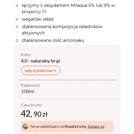
łączymy z oksydantem Milaqua 6% lub 9% w
proporcji 1:1
wegański skład
zbalansowana kompozycja składników
aktywnych
zbalansowana ilość amoniaku
Kolor:
4.0 - naturalny brąz
więcej kolorów
pojemność
100ml
Cena brutto
42,
90 zł
Ten produkt kupisz za
BeautyCoiny
.
Zaloguj się