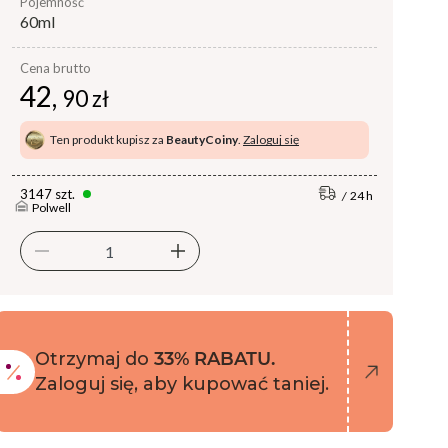
pojemność
60ml
Cena brutto
42,
90 zł
Ten produkt kupisz za
BeautyCoiny
.
Zaloguj się
3147 szt.
24 h
Polwell
Otrzymaj do
33% RABATU.
Zaloguj się, aby kupować taniej.