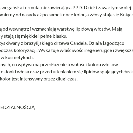
 wegańska formuła, niezawierająca PPD. Dzięki zawartym w niej
erny od nasady aż po same końce kolor, a włosy stają się lśniące
ją od wewnątrz i wzmacniają warstwę lipidową włosów. Mają
stają się miękkie i pełne blasku.
yskiwany z brazylijskiego drzewa Candeia. Działa łagodząco,
dczas koloryzacji. Wykazuje właściwości regenerujące i zwiększ
h w kosmetykach.
nych, co wpływa na przedłużenie trwałości koloru włosów
słonki włosa oraz przed utlenianiem się lipidów spajających łusk
 kolor jest intensywny przez długi czas.
EDZIALNOŚCIĄ