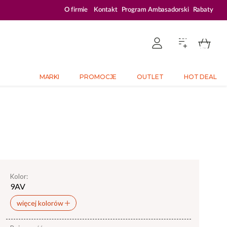
ZALOGUJ SIĘ I KUPUJ TANIEJ – AŻ 33% ZNIŻKI
O firmie
Kontakt
Program Ambasadorski
Rabaty
MARKI
PROMOCJE
OUTLET
HOT DEAL
Kolor:
9AV
więcej kolorów