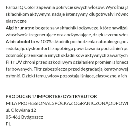
Farba IQ Color zapewnia pokrycie siwych włosów. Wyróżnia ją
składnikom aktywnym, nadaje intensywny, długotrwały i równomi
elastyczne
Algi brunatne
bogate są w składniki odżywcze, które nawilża
właściwości regenerujące oraz odżywiające, dzięki czemu włosy 
A-bisabolol
to w 100% składnik pochodzenia naturalnego, poz
redukując dyskomfort i zapobiega powstawaniu podrażnień po
zdolność przenikania innych składników aktywnych zawartyc
Filtr UV
chroni przed szkodliwym działaniem promieni słonecz
farbowanych. Filtr zabezpiecza przed degradacją keratynowej o
osłonki. Dzięki temu, włosy pozostają lśniące, elastyczne, a ich
PRODUCENT/ IMPORTER/ DYSTRYBUTOR
MILA PROFESSIONAL SPÓŁKAZ OGRANICZONĄODPOWI
ul. Ołowiana 12
85-461 Bydgoszcz
PL