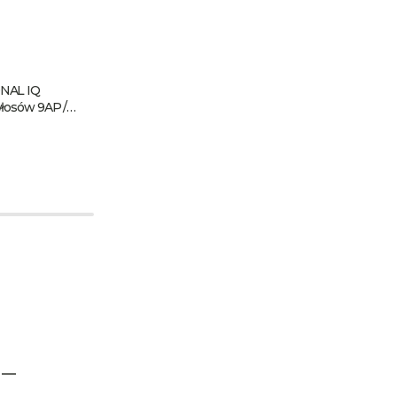
NAL IQ
MILA PROFESSIONAL IQ
łosów 9AP /
COLOR szampon Color Block
1000 ml