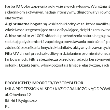
Farba IQ Color zapewnia pokrycie siwych włosów. Wyróżnia ją
składnikom aktywnym, nadaje intensywny, długotrwały i równomi
elastyczne
Algi brunatne
bogate są w składniki odżywcze, które nawilża
właściwości regenerujące oraz odżywiające, dzięki czemu włosy 
A-bisabolol
to w 100% składnik pochodzenia naturalnego, poz
redukując dyskomfort i zapobiega powstawaniu podrażnień po
zdolność przenikania innych składników aktywnych zawartyc
Filtr UV
chroni przed szkodliwym działaniem promieni słonecz
farbowanych. Filtr zabezpiecza przed degradacją keratynowej o
osłonki. Dzięki temu, włosy pozostają lśniące, elastyczne, a ich
PRODUCENT/ IMPORTER/ DYSTRYBUTOR
MILA PROFESSIONAL SPÓŁKAZ OGRANICZONĄODPOWI
ul. Ołowiana 12
85-461 Bydgoszcz
PL