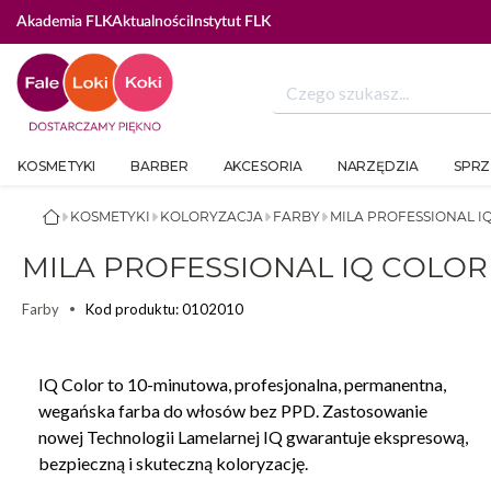
ZALOG
Akademia FLK
Aktualności
Instytut FLK
KOSMETYKI
BARBER
AKCESORIA
NARZĘDZIA
SPRZ
KOSMETYKI
KOLORYZACJA
FARBY
MILA PROFESSIONAL I
MILA PROFESSIONAL IQ COLOR
Kod produktu: 0102010
Farby
IQ Color to 10-minutowa, profesjonalna, permanentna,
wegańska farba do włosów bez PPD. Zastosowanie
nowej Technologii Lamelarnej IQ gwarantuje ekspresową,
bezpieczną i skuteczną koloryzację.