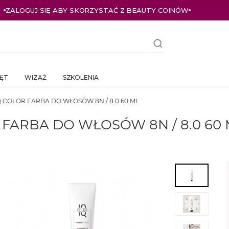
UJ SIĘ ABY SKORZYSTAĆ Z BEAUTY COINÓW
ĘT
WIZAŻ
SZKOLENIA
Q COLOR FARBA DO WŁOSÓW 8N / 8.0 60 ML
 FARBA DO WŁOSÓW 8N / 8.0 60