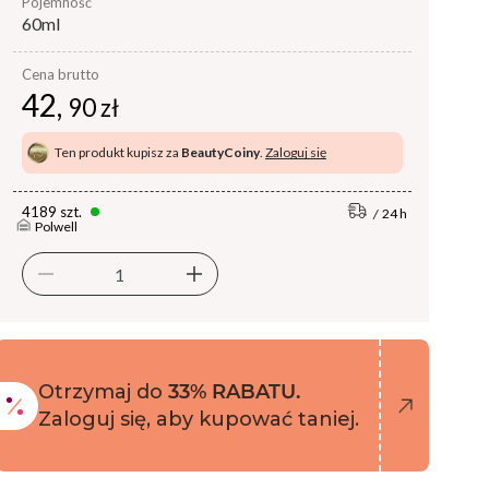
pojemność
60ml
Cena brutto
42,
90 zł
Ten produkt kupisz za
BeautyCoiny
.
Zaloguj się
4189 szt.
24 h
Polwell
Otrzymaj do
33% RABATU.
Zaloguj się, aby kupować taniej.