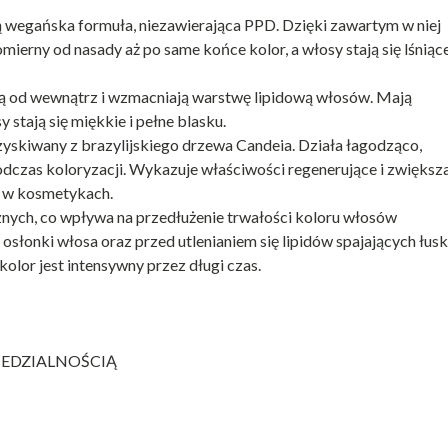
 wegańska formuła, niezawierająca PPD. Dzięki zawartym w niej
erny od nasady aż po same końce kolor, a włosy stają się lśniące
ją od wewnątrz i wzmacniają warstwę lipidową włosów. Mają
stają się miękkie i pełne blasku.
yskiwany z brazylijskiego drzewa Candeia. Działa łagodząco,
dczas koloryzacji. Wykazuje właściwości regenerujące i zwiększ
h w kosmetykach.
nych, co wpływa na przedłużenie trwałości koloru włosów
słonki włosa oraz przed utlenianiem się lipidów spajających łusk
 kolor jest intensywny przez długi czas.
EDZIALNOŚCIĄ