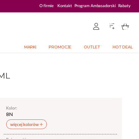
ZALOGUJ SIĘ I KUPUJ TANIEJ – AŻ 33% ZNIŻKI
O firmie
Kontakt
Program Ambasadorski
Rabaty
MARKI
PROMOCJE
OUTLET
HOT DEAL
 ML
Kolor:
8N
więcej kolorów