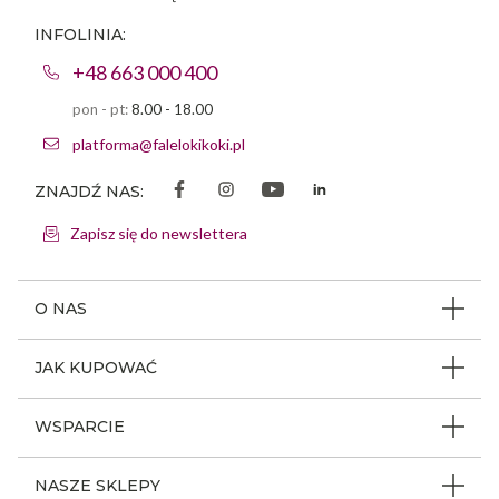
INFOLINIA:
+48 663 000 400
pon - pt:
8.00 - 18.00
platforma@falelokikoki.pl
ZNAJDŹ NAS:
Zapisz się do newslettera
O NAS
O firmie
JAK KUPOWAĆ
Program ambasadorski
Beauty Coin
WSPARCIE
Dlaczego FLK
Regulamin sklepu
Odpowiedzialność społeczna
Jak poruszać się po serwisie
NASZE SKLEPY
Polityka prywatności