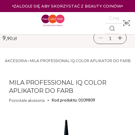
ZALOGUJ SIĘ ABY SKORZYSTAĆ Z BEAUTY COINÓW
9,
90 zł
ŁE AKCESORIA
MILA PROFESSIONAL IQ COLOR APLIKATOR DO FARB
MILA PROFESSIONAL IQ COLOR
APLIKATOR DO FARB
Kod produktu: 0109809
Pozostałe akcesoria