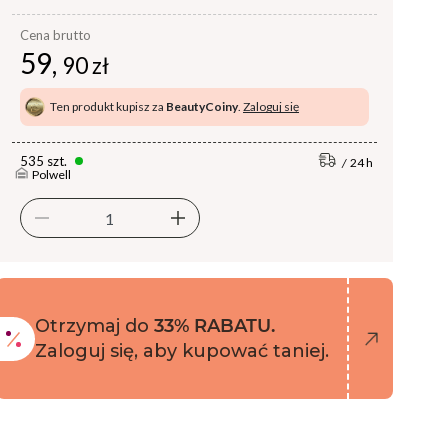
Cena brutto
59,
90 zł
Ten produkt kupisz za
BeautyCoiny
.
Zaloguj się
535 szt.
24 h
Polwell
Otrzymaj do
33% RABATU.
Zaloguj się, aby kupować taniej.