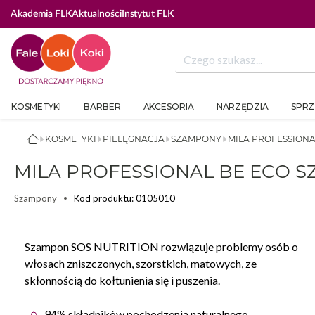
Akademia FLK
Aktualności
Instytut FLK
KOSMETYKI
BARBER
AKCESORIA
NARZĘDZIA
SPRZ
KOSMETYKI
PIELĘGNACJA
SZAMPONY
MILA PROFESSIONA
MILA PROFESSIONAL BE ECO S
Kod produktu: 0105010
Szampony
Szampon SOS NUTRITION rozwiązuje problemy osób o
włosach zniszczonych, szorstkich, matowych, ze
skłonnością do kołtunienia się i puszenia.
94% składników pochodzenia naturalnego