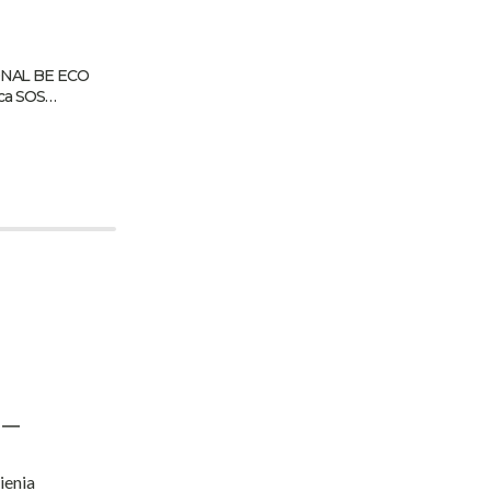
NAL BE ECO
MILA PROFESSIONAL BE ECO
ca SOS
mleczko regenerujące SOS
Nutrition 250 ml
ienia