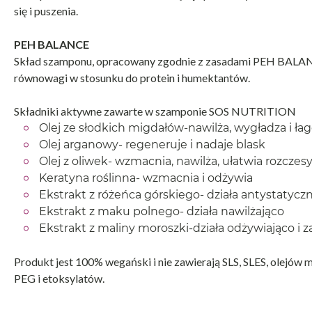
się i puszenia.
PEH BALANCE
Skład szamponu, opracowany zgodnie z zasadami PEH BALANC
równowagi w stosunku do protein i humektantów.
Składniki aktywne zawarte w szamponie SOS NUTRITION
Olej ze słodkich migdałów-nawilża, wygładza i ła
Olej arganowy- regeneruje i nadaje blask
Olej z oliwek- wzmacnia, nawilża, ułatwia rozcze
Keratyna roślinna- wzmacnia i odżywia
Ekstrakt z różeńca górskiego- działa antystatycz
Ekstrakt z maku polnego- działa nawilżająco
Ekstrakt z maliny moroszki-działa odżywiająco i
Produkt jest 100% wegański i nie zawierają SLS, SLES, olejów
PEG i etoksylatów.