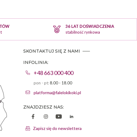
KTÓW
36 LAT DOŚWIADCZENIA
t
stabilność rynkowa
SKONTAKTUJ SIĘ Z NAMI
INFOLINIA:
+48 663 000 400
pon - pt:
8.00 - 18.00
platforma@falelokikoki.pl
ZNAJDZIESZ NAS:
Zapisz się do newslettera