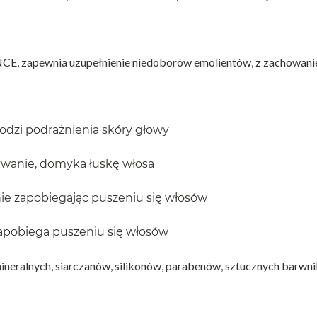
E, zapewnia uzupełnienie niedoborów emolientów, z zachowan
godzi podrażnienia skóry głowy
sywanie, domyka łuskę włosa
nie zapobiegając puszeniu się włosów
 zapobiega puszeniu się włosów
 mineralnych, siarczanów, silikonów, parabenów, sztucznych barwn