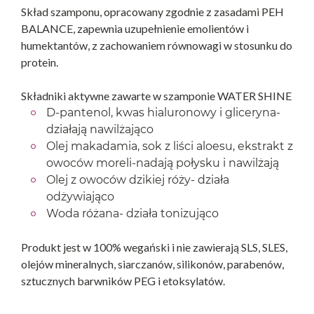
Skład szamponu, opracowany zgodnie z zasadami PEH
BALANCE, zapewnia uzupełnienie emolientów i
humektantów, z zachowaniem równowagi w stosunku do
protein.
Składniki aktywne zawarte w szamponie WATER SHINE
D-pantenol, kwas hialuronowy i gliceryna-
działają nawilżająco
Olej makadamia, sok z liści aloesu, ekstrakt z
owoców moreli-nadają połysku i nawilżają
Olej z owoców dzikiej róży- działa
odżywiająco
Woda różana- działa tonizująco
Produkt jest w 100% wegański i nie zawierają SLS, SLES,
olejów mineralnych, siarczanów, silikonów, parabenów,
sztucznych barwników PEG i etoksylatów.