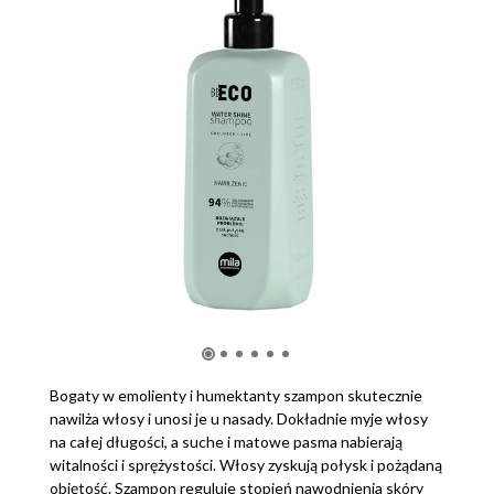
Bogaty w emolienty i humektanty szampon skutecznie
nawilża włosy i unosi je u nasady. Dokładnie myje włosy
na całej długości, a suche i matowe pasma nabierają
witalności i sprężystości. Włosy zyskują połysk i pożądaną
objętość. Szampon reguluje stopień nawodnienia skóry