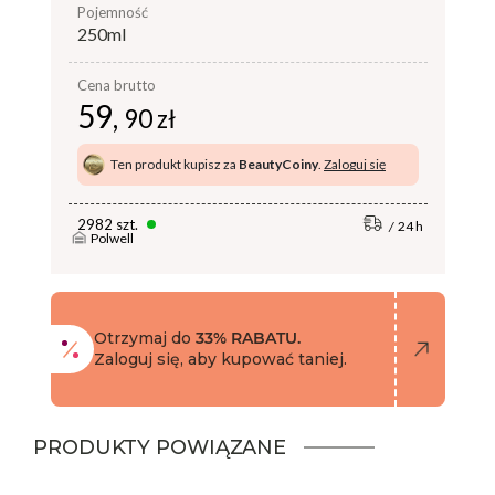
pojemność
250ml
Cena brutto
59,
90 zł
Ten produkt kupisz za
BeautyCoiny
.
Zaloguj się
2982 szt.
24 h
Polwell
Otrzymaj do
33% RABATU.
Zaloguj się, aby kupować taniej.
PRODUKTY POWIĄZANE