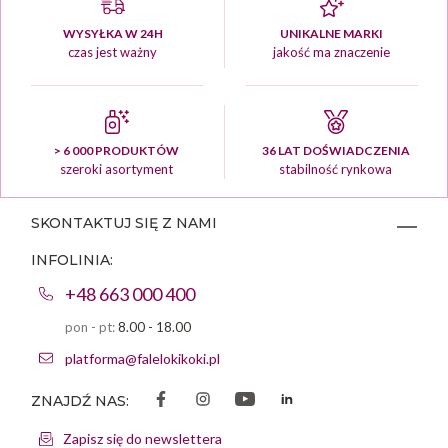
WYSYŁKA W 24H
UNIKALNE MARKI
czas jest ważny
jakość ma znaczenie
> 6 000 PRODUKTÓW
36 LAT DOŚWIADCZENIA
szeroki asortyment
stabilność rynkowa
SKONTAKTUJ SIĘ Z NAMI
INFOLINIA:
+48 663 000 400
pon - pt:
8.00 - 18.00
platforma@falelokikoki.pl
ZNAJDŹ NAS:
Zapisz się do newslettera