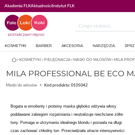
ZALOGUJ SIĘ ABY SKORZYSTAĆ Z BEAUTY C
Akademia FLK
Aktualności
Instytut FLK
KOSMETYKI
BARBER
AKCESORIA
NARZĘDZIA
SPRZ
KOSMETYKI
PIELĘGNACJA
MASKI DO WŁOSÓW
MILA PROF
MILA PROFESSIONAL BE ECO 
Kod produktu: 0105042
Maski do włosów
Bogata w emolienty i proteiny maska głęboko odżywia włosy
poddawane zabiegom rozjaśniania i neutralizuje niechciane żółte
tony. Pomaga w utrzymaniu idealnego blondu i pozwala na długi
czas zachować chłodny ton. Przeciwdziała utracie intensywności