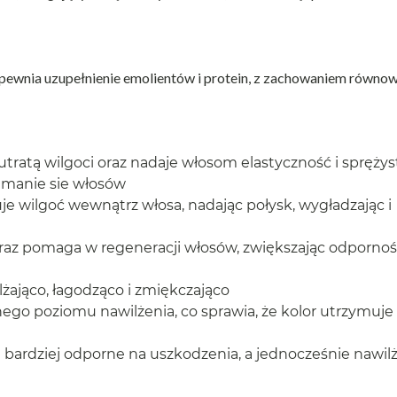
pewnia uzupełnienie emolientów i protein, z zachowaniem równo
d utratą wilgoci oraz nadaje włosom elastyczność i spręży
łamanie sie włosów
e wilgoć wewnątrz włosa, nadając połysk, wygładzając i
oraz pomaga w regeneracji włosów, zwiększając odpornoś
lżająco, łagodząco i zmiękczająco
go poziomu nawilżenia, co sprawia, że kolor utrzymuje 
ze i bardziej odporne na uszkodzenia, a jednocześnie nawi