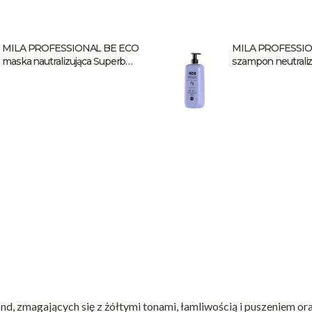
MILA PROFESSIONAL BE ECO
MILA PROFESSIO
maska nautralizująca Superb
szampon neutraliz
Blond 900 ml
Blond 900 ml
, zmagających się z żółtymi tonami, łamliwością i puszeniem or