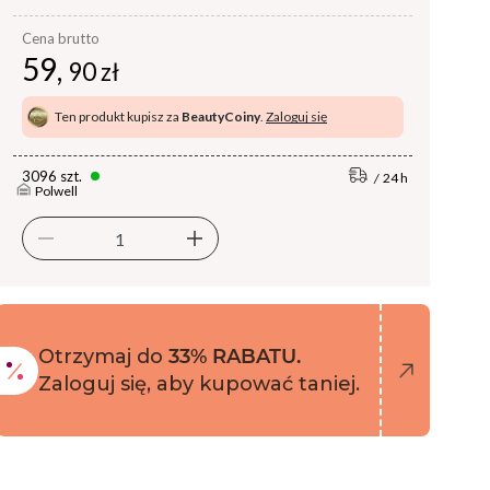
Cena brutto
59,
90 zł
Ten produkt kupisz za
BeautyCoiny
.
Zaloguj się
3096 szt.
24 h
Polwell
Otrzymaj do
33% RABATU.
Zaloguj się, aby kupować taniej.