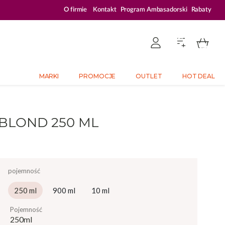
3% ZNIŻKI
PLATFORMA DEDYKOWANA P
O firmie
Kontakt
Program Ambasadorski
Rabaty
MARKI
PROMOCJE
OUTLET
HOT DEAL
BLOND 250 ML
pojemność
250 ml
900 ml
10 ml
pojemność
250ml