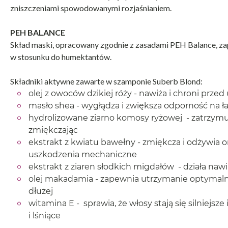
zniszczeniami spowodowanymi rozjaśnianiem.
PEH BALANCE
Skład maski, opracowany zgodnie z zasadami PEH Balance, za
w stosunku do humektantów.
Składniki aktywne zawarte w szamponie Suberb Blond:
olej z owoców dzikiej róży - nawiża i chroni prze
masło shea - wygłądza i zwiększa odporność na 
hydrolizowane ziarno komosy ryżowej - zatrzymuj
zmiękczając
ekstrakt z kwiatu bawełny - zmiękcza i odżywia 
uszkodzenia mechaniczne
ekstrakt z ziaren słodkich migdałów - działa nawi
olej makadamia - zapewnia utrzymanie optymalne
dłużej
witamina E - sprawia, że włosy stają się silniejs
i lśniące