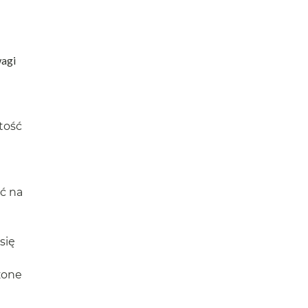
wagi
stość
ć na
się
lżone