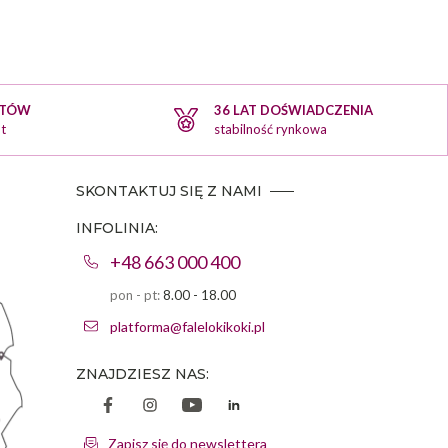
KTÓW
36 LAT DOŚWIADCZENIA
t
stabilność rynkowa
SKONTAKTUJ SIĘ Z NAMI
INFOLINIA:
+48 663 000 400
pon - pt:
8.00 - 18.00
platforma@falelokikoki.pl
ZNAJDZIESZ NAS:
Zapisz się do newslettera